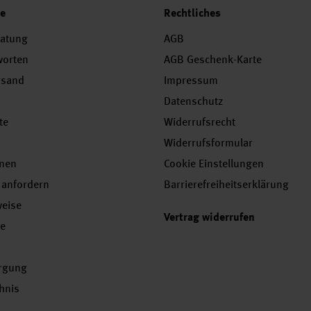
ce
Rechtliches
ratung
AGB
worten
AGB Geschenk-Karte
rsand
Impressum
Datenschutz
te
Widerrufsrecht
Widerrufsformular
onen
Cookie Einstellungen
 anfordern
Barrierefreiheitserklärung
weise
Vertrag widerrufen
se
orgung
chnis