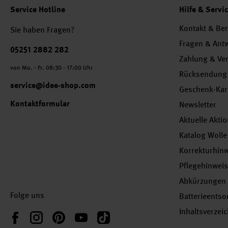
Service Hotline
Hilfe & Servi
Kontakt & Be
Sie haben Fragen?
Fragen & Ant
Telefonnummer
05251 2882 282
Zahlung & Ve
von Mo. - Fr. 08:30 - 17:00 Uhr
Rücksendung
service@idee-shop.com
Geschenk-Kar
Kontaktformular
Newsletter
Aktuelle Akti
Katalog Wolle
Korrekturhin
Pflegehinwei
Abkürzungen
Folge uns
Batterieents
Inhaltsverzei
Instagram
Pinterest
YouTube
TikTok
Facebook