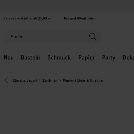
Versandkostenfrei ab 34,99 €
Prospekt
Blog
Filialen
Neu
Basteln
Schmuck
Papier
Party
Dek
Neu general.openMenu
Basteln general.openMenu
Schmuck general.ope
Papier gener
Party
Eine Kategorie zurück navigieren
Künstlerbedarf
Zeichnen
Pigment Liner & Fineliner