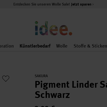
Entdecken Sie unseren Wolle Sale!
Jetzt sparen
oration
Künstlerbedarf
Wolle
Stoffe & Sticke
nMenu
al.openMenu
 general.openMenu
Dekoration general.openMenu
Künstlerbedarf general.
Wolle general.o
SAKURA
Pigment Linder S
Schwarz