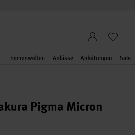
n
Themenwelten
Anlässe
Anleitungen
Sale
openMenu
penMenu
Stoffe & Sticken general.openMenu
Themenwelten general.openMen
Anlässe general.ope
Anleit
S
akura Pigma Micron