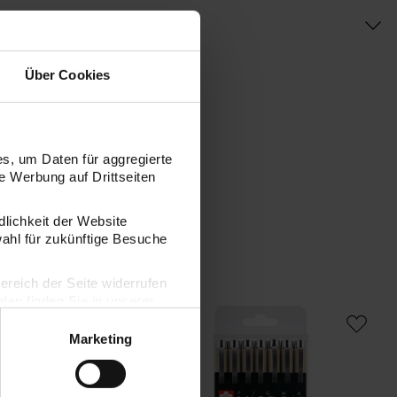
Über Cookies
s, um Daten für aggregierte
 Werbung auf Drittseiten
dlichkeit der Website
wahl für zukünftige Besuche
bereich der Seite widerrufen
en finden Sie in unserer
r Sakura Pigma Micron Set 9 Stück
Pigment Liner Sakura Pigma Micron Set
Marketing