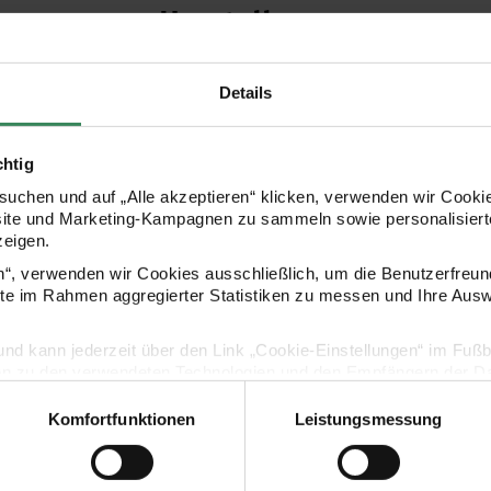
Hersteller
Details
chtig
uchen und auf „Alle akzeptieren“ klicken, verwenden wir Cookie
site und Marketing-Kampagnen zu sammeln sowie personalisierte
zeigen.
en“, verwenden wir Cookies ausschließlich, um die Benutzerfreun
ite im Rahmen aggregierter Statistiken zu messen und Ihre Aus
Kaufempfehlung
lig und kann jederzeit über den Link „Cookie-Einstellungen“ im Fuß
en zu den verwendeten Technologien und den Empfängern der Dat
Pigma Micron
Pigment Liner Sakura Pigma Micron Set Schwarz
Pigment Line
Komfortfunktionen
Leistungsmessung
Vertrag widerrufen