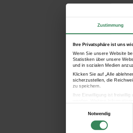
Zustimmung
Ihre Privatsphäre ist uns wi
Wenn Sie unsere Website bes
Statistiken über unsere Web
und in sozialen Medien anzu
Klicken Sie auf „Alle ablehn
sicherzustellen, die Reichwe
zu speichern.
Ihre Einwilligung ist freiwil
werden. Weitere Information
Pigment Liner Sakura
Pigment Liner Sakura 
Einwilligungsauswahl
Datenschutzerklärung.
Notwendig
Impressum
Datenschutz