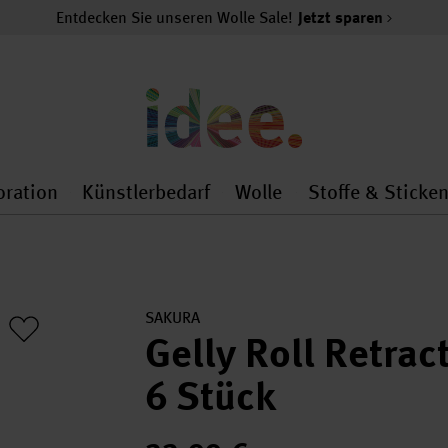
Entdecken Sie unseren Wolle Sale!
Jetzt sparen
oration
Künstlerbedarf
Wolle
Stoffe & Sticke
nMenu
al.openMenu
 general.openMenu
Dekoration general.openMenu
Künstlerbedarf general.
Wolle general.o
SAKURA
Gelly Roll Retrac
6 Stück