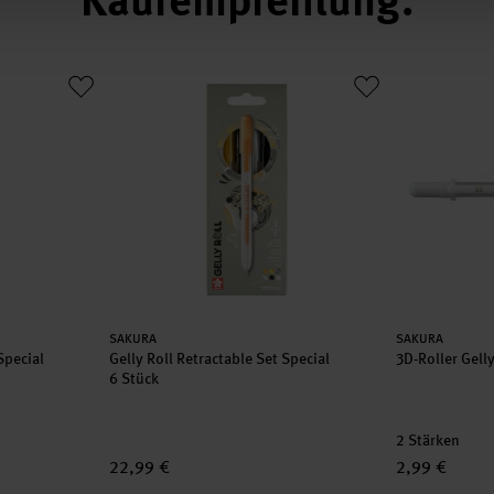
Kaufempfehlung
et Special
Gelly Roll Retractable Set Special
3D-Roller Gel
Hersteller:
Hersteller:
SAKURA
SAKURA
 Special
Gelly Roll Retractable Set Special
3D-Roller Gelly
6 Stück
2 Stärken
22,99 €
2,99 €