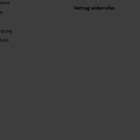
weise
Vertrag widerrufen
se
orgung
chnis