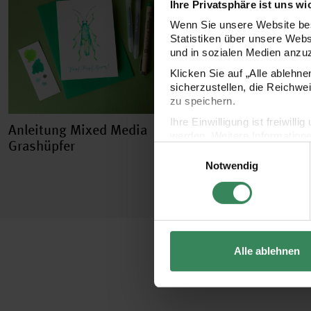
Ihre Privatsphäre ist uns wi
Wenn Sie unsere Website bes
Statistiken über unsere Web
und in sozialen Medien anzu
Klicken Sie auf „Alle ablehn
sicherzustellen, die Reichwe
zu speichern.
Ihre Einwilligung ist freiwil
Anleitung Mixed Media
werden. Weitere Information
Grashüpfer
Einwilligungsauswahl
Datenschutzerklärung.
Notwendig
Impressum
Datenschutz
Alle ablehnen