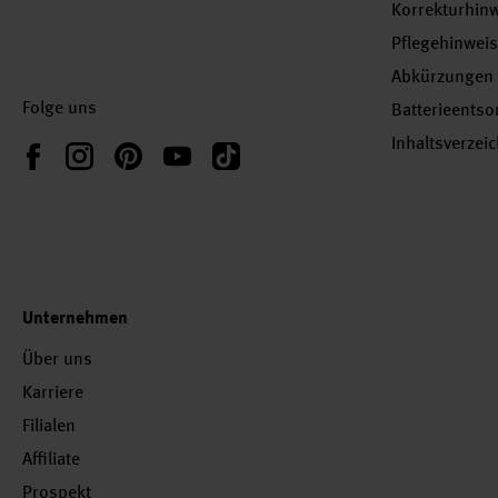
Korrekturhin
Pflegehinwei
Abkürzungen
Folge uns
Batterieents
Inhaltsverzei
Instagram
Pinterest
YouTube
TikTok
Facebook
Unternehmen
Über uns
Karriere
Filialen
Affiliate
Prospekt