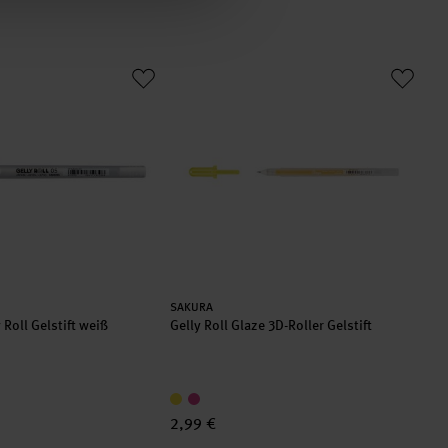
ly Roll Gelstift weiß
Gelly Roll Glaze 3D-Roller Gelstift
Hersteller:
SAKURA
 Roll Gelstift weiß
Gelly Roll Glaze 3D-Roller Gelstift
2,99 €