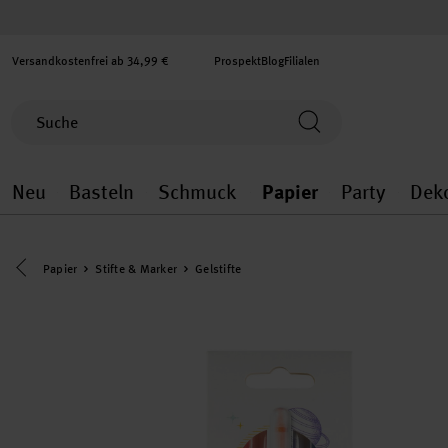
Versandkostenfrei ab 34,99 €
Prospekt
Blog
Filialen
Neu
Basteln
Schmuck
Papier
Party
Dek
Neu general.openMenu
Basteln general.openMenu
Schmuck general.ope
Papier gener
Party
Eine Kategorie zurück navigieren
Papier
Stifte & Marker
Gelstifte