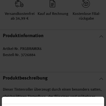
Versand­kosten­frei
Kauf auf Rechnung
Kosten­lose Filial­
ab 34,99 €
rückgabe
Produktinformation
Artikel-Nr.
PXGBRAMIX6
Bestell-Nr.
3726884
Produktbeschreibung
Dieser Tintenroller überzeugt durch einen besonders satten,
gleichmäßigen Tintenfluss, der flüssiges und müheloses
Schreiben ermöglicht. Dank seines einziehbaren Designs ist