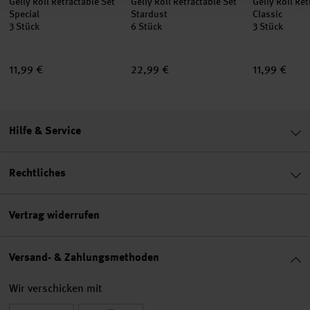
Gelly Roll Retractable Set
Gelly Roll Retractable Set
Gelly Roll Ret
Special
Stardust
Classic
3 Stück
6 Stück
3 Stück
11,99 €
22,99 €
11,99 €
Hilfe & Service
Rechtliches
Vertrag widerrufen
Versand- & Zahlungsmethoden
Wir verschicken mit