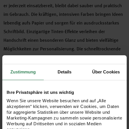
er jederzeit einsatzbereit, bleibt dabei sauber und praktisch
im Gebrauch. Die kräftigen, intensiven Farben bringen Ideen
lebendig aufs Papier und sorgen für ein ausdrucksstarkes
Schriftbild. Einzigartige Tinten-Effekte verleihen der
Handschrift einen besonderen Glanz und bieten vielfältige
Möglichkeiten zur Personalisierung. Die schnelltrocknende
Tinte minimiert Verwischen und sorgt für ein sauberes
Schriftbild – ideal auch für Linkshänder. Alle Farben sind in
Zustimmung
Details
Über Cookies
verschiedenen Setgrößen erhältlich, auch in der
kompaktesten Variante.
Ihre Privatsphäre ist uns wichtig
Wenn Sie unsere Website besuchen und auf „Alle
akzeptieren“ klicken, verwenden wir Cookies, um Daten
- schnelltrocknend
für aggregierte Statistiken über unsere Website und
Marketing-Kampagnen zu sammeln sowie personalisierte
- gleichmäßiger Tintenfluss
Werbung auf Drittseiten und in sozialen Medien