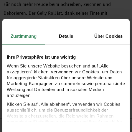
Für noch mehr Freude beim Schreiben, Zeichnen und
Dekorieren. Der Gelly Roll ist, dank seiner Tinte mit
wasserbasiertem Pigment, der beste Gelstift der Welt. Die
einzigartige Geltinten-Technologie sorgt für ein weiches und
Zustimmung
Details
Über Cookies
flüssiges Schreiberlebnis. Ein Gelly Roll-Stift für hellweiße
Linien, mit einer wasserbasierten, pigmentierten Geltinte:
konstanter Tintenfluss, wasserfest und lichtbeständig.
Ihre Privatsphäre ist uns wichtig
Perfekt zum Zeichnen, Schreiben und für Highlights auf
Wenn Sie unsere Website besuchen und auf „Alle
akzeptieren“ klicken, verwenden wir Cookies, um Daten
dunklem Papier. Die deckende, weiße Tinte sticht auf
für aggregierte Statistiken über unsere Website und
dunklem und buntem Papier hervor.
Marketing-Kampagnen zu sammeln sowie personalisierte
Werbung auf Drittseiten und in sozialen Medien
anzuzeigen.
weißer Gelstift mit Kugelspitze
Klicken Sie auf „Alle ablehnen“, verwenden wir Cookies
lichtecht, wasserfest und chemikalienbeständig
ausschließlich, um die Benutzerfreundlichkeit der
Website sicherzustellen, die Reichweite im Rahmen
aggregierter Statistiken zu messen und Ihre Auswahl für
Hersteller
zukünftige Besuche zu speichern.
Einwilligungsauswahl