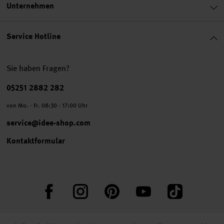
Unternehmen
Service Hotline
Sie haben Fragen?
Telefonnummer
05251 2882 282
von Mo. - Fr. 08:30 - 17:00 Uhr
service@idee-shop.com
Kontaktformular
Facebook
Instagram
Pinterest
YouTube
TikTok