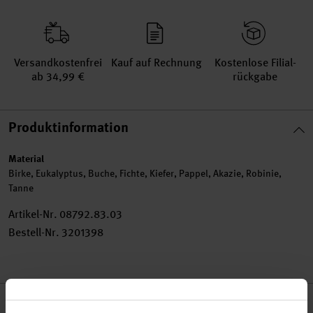
Versand­kosten­frei
Kauf auf Rechnung
Kosten­lose Filial­
ab 34,99 €
rückgabe
Produktinformation
Material
Birke, Eukalyptus, Buche, Fichte, Kiefer, Pappel, Akazie, Robinie,
Tanne
Artikel-Nr.
08792.83.03
Bestell-Nr.
3201398
Produktbeschreibung