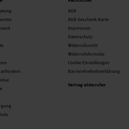
ce
Rechtliches
ratung
AGB
worten
AGB Geschenk-Karte
rsand
Impressum
Datenschutz
te
Widerrufsrecht
Widerrufsformular
onen
Cookie Einstellungen
 anfordern
Barrierefreiheitserklärung
weise
Vertrag widerrufen
se
orgung
chnis