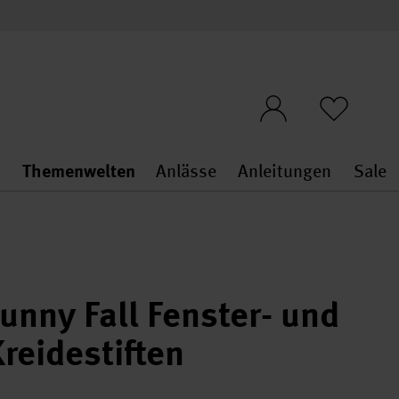
n
Themenwelten
Anlässe
Anleitungen
Sale
openMenu
penMenu
Stoffe & Sticken general.openMenu
Themenwelten general.openMen
Anlässe general.ope
Anleit
S
nny Fall Fenster- und
reidestiften