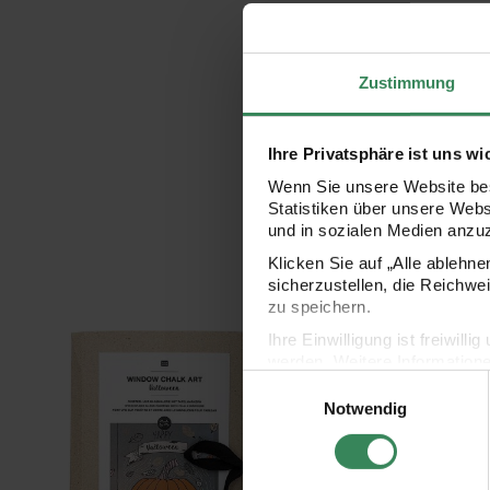
Zustimmung
Ihre Privatsphäre ist uns wi
Wenn Sie unsere Website bes
Statistiken über unsere Web
und in sozialen Medien anzu
Klicken Sie auf „Alle ablehn
sicherzustellen, die Reichwe
zu speichern.
Vorlagenmappe Halloween Fenster- und Glasmalerei mit Kreid
Kreidestift Flüssigkre
Ihre Einwilligung ist freiwil
werden. Weitere Information
Einwilligungsauswahl
Datenschutzerklärung.
Notwendig
Impressum
Datenschutz