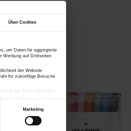
Über Cookies
s, um Daten für aggregierte
 Werbung auf Drittseiten
dlichkeit der Website
wahl für zukünftige Besuche
Farben
Flüssigkreide Set Pastell 3mm 4 Farben
Kreidestifte Flüssigkreide Set Basic 3m
bereich der Seite widerrufen
en finden Sie in unserer
Marketing