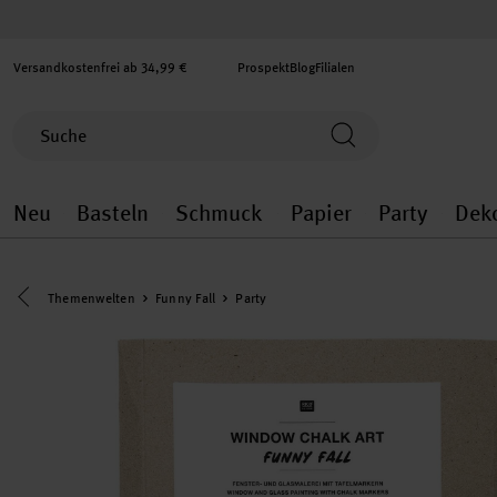
Versandkostenfrei ab 34,99 €
Prospekt
Blog
Filialen
Neu
Basteln
Schmuck
Papier
Party
Dek
Neu general.openMenu
Basteln general.openMenu
Schmuck general.ope
Papier gener
Party
Eine Kategorie zurück navigieren
Themenwelten
Funny Fall
Party