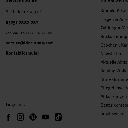
Service Hotline
Hilfe & Servi
Kontakt & Be
Sie haben Fragen?
Fragen & Ant
Telefonnummer
05251 2882 282
Zahlung & Ve
von Mo. - Fr. 08:30 - 17:00 Uhr
Rücksendung
service@idee-shop.com
Geschenk-Kar
Kontaktformular
Newsletter
Aktuelle Akti
Katalog Wolle
Korrekturhin
Pflegehinwei
Abkürzungen
Folge uns
Batterieents
Inhaltsverzei
Instagram
Pinterest
YouTube
TikTok
Facebook