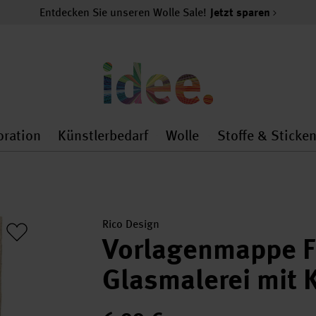
Entdecken Sie unseren Wolle Sale!
Jetzt sparen
oration
Künstlerbedarf
Wolle
Stoffe & Sticke
nMenu
al.openMenu
 general.openMenu
Dekoration general.openMenu
Künstlerbedarf general.
Wolle general.o
Rico Design
Vorlagenmappe Fu
Glasmalerei mit K