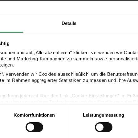
Details
chtig
uchen und auf „Alle akzeptieren“ klicken, verwenden wir Cookie
site und Marketing-Kampagnen zu sammeln sowie personalisierte
zeigen.
Kaufempfehlung
en“, verwenden wir Cookies ausschließlich, um die Benutzerfreun
ite im Rahmen aggregierter Statistiken zu messen und Ihre Aus
estiften
ide 3mm
Kreidestifte Flüssigkreide Set Celebration 3mm 4 
Kreidestifte 
lig und kann jederzeit über den Link „Cookie-Einstellungen“ im Fuß
en zu den verwendeten Technologien und den Empfängern der Dat
Komfortfunktionen
Leistungsmessung
Vertrag widerrufen