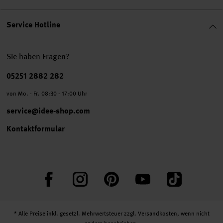
Service Hotline
Sie haben Fragen?
Telefonnummer
05251 2882 282
von Mo. - Fr. 08:30 - 17:00 Uhr
service@idee-shop.com
Kontaktformular
Facebook
Instagram
Pinterest
YouTube
TikTok
* Alle Preise inkl. gesetzl. Mehrwertsteuer zzgl.
Versandkosten
, wenn nicht