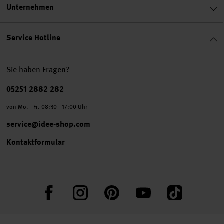
Unternehmen
Service Hotline
Sie haben Fragen?
Telefonnummer
05251 2882 282
von Mo. - Fr. 08:30 - 17:00 Uhr
service@idee-shop.com
Kontaktformular
Facebook
Instagram
Pinterest
YouTube
TikTok