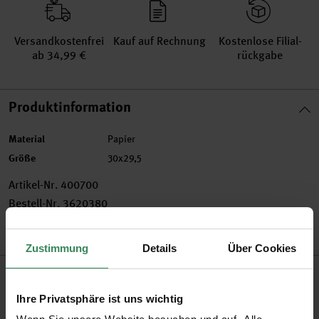
Versand­kosten­frei
Kauf auf Rechnung
Kosten­lose Filial­
ab 34,99 €
rückgabe
Produktinformation
Material
Papier
Größe
30x29,5
Artikel-Nr.
400700
Bestell-Nr.
3620380
Zustimmung
Details
Über Cookies
Produktbeschreibung
Ihre Privatsphäre ist uns wichtig
Diese niedliche Serviette in Form einer Schnecke in Pixelart