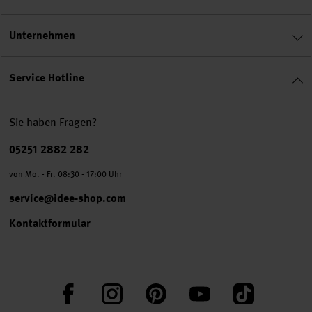
Unternehmen
Service Hotline
Sie haben Fragen?
Telefonnummer
05251 2882 282
von Mo. - Fr. 08:30 - 17:00 Uhr
service@idee-shop.com
Kontaktformular
Facebook
Instagram
Pinterest
YouTube
TikTok