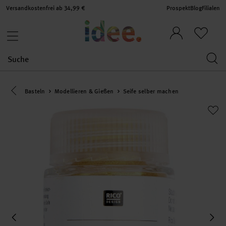
Versandkostenfrei ab 34,99 €
Prospekt
Blog
Filialen
Eine Kategorie zurück navigieren
Basteln
Modellieren & Gießen
Seife selber machen