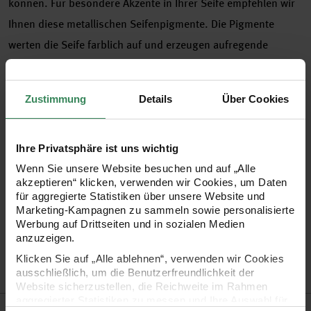
können. Für besondere Akzente in Ihrer Seife empfehlen wir
Ihnen diese metallischen Seifenpigmente. Die Pigmente
werten die Seife farblich auf und erzeugen aufregende
Schimmereffekte. Das Pulver, von dem schon eine kleine
Menge ausreicht, lässt sich einfach in der flüssigen Seife
Zustimmung
Details
Über Cookies
verteilen. Abhängig von der Intensität geben Sie ein bis drei
Milliliter des Pigments in 100 Gramm geschmolzene Seife. Sie
können die Pigmente auch auf die getrockneten Seifenstücke
Ihre Privatsphäre ist uns wichtig
mit einem Pinsel auftragen. So erhält Ihre Seife ein schönes
Wenn Sie unsere Website besuchen und auf „Alle
akzeptieren“ klicken, verwenden wir Cookies, um Daten
Finish!
für aggregierte Statistiken über unsere Website und
Marketing-Kampagnen zu sammeln sowie personalisierte
Werbung auf Drittseiten und in sozialen Medien
•
für schöne Schimmereffekte in der Seife
anzuzeigen.
•
Seifenpigment „gold“
Klicken Sie auf „Alle ablehnen“, verwenden wir Cookies
•
Inhalt: 20 ml
ausschließlich, um die Benutzerfreundlichkeit der
Website sicherzustellen, die Reichweite im Rahmen
aggregierter Statistiken zu messen und Ihre Auswahl für
Hersteller