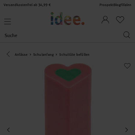
Versandkostenfrei ab 34,99 €
Prospekt
Blog
Filialen
Eine Kategorie zurück navigieren
Anlässe
Schulanfang
Schultüte befüllen