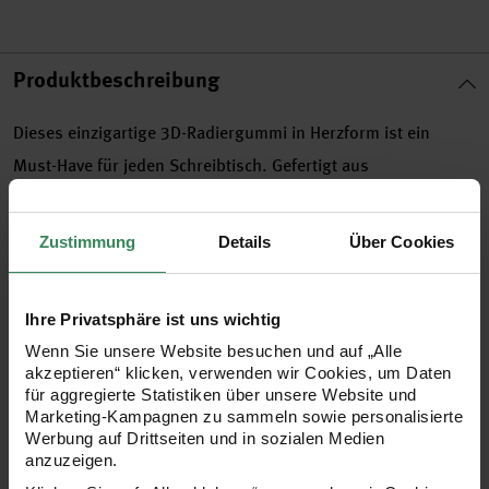
Produktbeschreibung
Dieses einzigartige 3D-Radiergummi in Herzform ist ein
Must-Have für jeden Schreibtisch. Gefertigt aus
hochwertigem PVC, bietet es nicht nur Funktionalität,
sondern auch ein charmantes Design, das jedes Büro oder
Zustimmung
Details
Über Cookies
Klassenzimmer aufwertet. Mit einer kompakten Größe von 1,7
x 2,1 x 6 cm passt es perfekt in jede Federtasche und ist ideal
Ihre Privatsphäre ist uns wichtig
für den täglichen Gebrauch. Ein praktisches und stilvolles
Wenn Sie unsere Website besuchen und auf „Alle
Accessoire, das in keinem Papierbereich fehlen sollte.
akzeptieren“ klicken, verwenden wir Cookies, um Daten
für aggregierte Statistiken über unsere Website und
Marketing-Kampagnen zu sammeln sowie personalisierte
Werbung auf Drittseiten und in sozialen Medien
- Form: Herz
anzuzeigen.