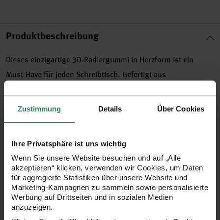
Produktbeschreibung
Dieses einzigartige 3D-Radiergummi in Herzform ist ein
Must-Have für jeden Schreibtisch. Gefertigt aus
hochwertigem PVC, bietet es nicht nur Funktionalität,
sondern auch ein charmantes Design, das jedes Büro oder
Zustimmung
Details
Über Cookies
Klassenzimmer aufwertet. Mit einer kompakten Größe von 1,7
x 2,1 x 6 cm passt es perfekt in jede Federtasche und ist ideal
Ihre Privatsphäre ist uns wichtig
für den täglichen Gebrauch. Ein praktisches und stilvolles
Wenn Sie unsere Website besuchen und auf „Alle
Accessoire, das in keinem Papierbereich fehlen sollte.
akzeptieren“ klicken, verwenden wir Cookies, um Daten
für aggregierte Statistiken über unsere Website und
Marketing-Kampagnen zu sammeln sowie personalisierte
Werbung auf Drittseiten und in sozialen Medien
- Form: Herz
anzuzeigen.