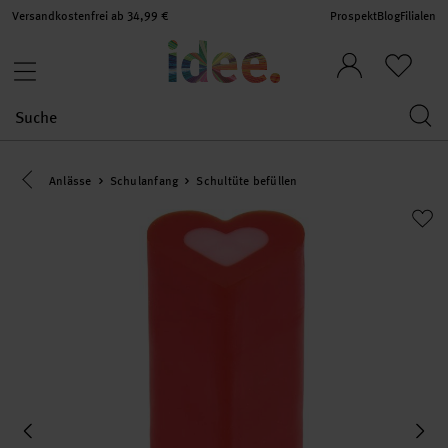
Versandkostenfrei ab 34,99 €
Prospekt
Blog
Filialen
Eine Kategorie zurück navigieren
Anlässe
Schulanfang
Schultüte befüllen