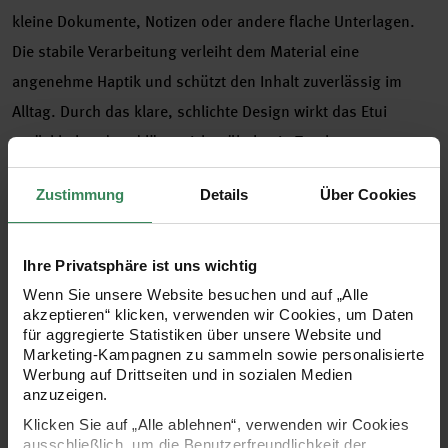
kleine Dokumente, Notizen oder andere flache Unterlagen.
Die stabile Verarbeitung verleiht dem Material eine
angenehme Haptik und schützt den Inhalt zuverlässig im
Alltag. Durch das klare, schlichte Design wirkt das Etui
zurückhaltend und lässt sich mühelos in Taschen,
Rucksäcken oder Organizerfächern verstauen. So entsteht
Zustimmung
Details
Über Cookies
ein vielseitiges Accessoire, das im Arbeitsumfeld wie auch
unterwegs für eine ordentliche und sichere Ablage sorgt.
Ihre Privatsphäre ist uns wichtig
Wenn Sie unsere Website besuchen und auf „Alle
akzeptieren“ klicken, verwenden wir Cookies, um Daten
- Form: Herz
für aggregierte Statistiken über unsere Website und
Marketing-Kampagnen zu sammeln sowie personalisierte
- kompakte Größe für einfache Handhabung
Werbung auf Drittseiten und in sozialen Medien
anzuzeigen.
- vielseitig einsetzbar im Büro und unterwegs
Klicken Sie auf „Alle ablehnen“, verwenden wir Cookies
ausschließlich, um die Benutzerfreundlichkeit der