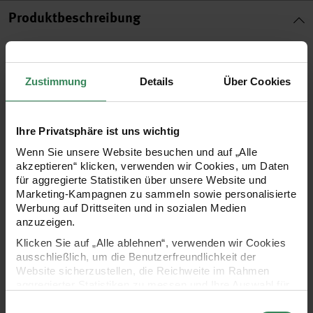
Produktbeschreibung
Ob gemeinsam oder einzeln hier und dort platziert, die Vasen
der Kollektion „Eye Candy“ fügen sich mit ihrer einzigartigen
Zustimmung
Details
Über Cookies
Gestaltung überall ein und stehlen ihrem Inhalt – Blatt,
Blume oder Zweig – den Auftritt. Dank der beiden
Ihre Privatsphäre ist uns wichtig
unterschiedlichen Proportionen findet sich immer die
Wenn Sie unsere Website besuchen und auf „Alle
passende Größe für prachtvolle Blumensträuße oder kleinere
akzeptieren“ klicken, verwenden wir Cookies, um Daten
Arrangements. Die Vasen wurden in Handarbeit gefertigt.
für aggregierte Statistiken über unsere Website und
Marketing-Kampagnen zu sammeln sowie personalisierte
Ihre glasierte Oberfläche verleiht ihnen einen schönen Glanz
Werbung auf Drittseiten und in sozialen Medien
und macht sie widerstandsfähig gegen kleine Kratzer.
anzuzeigen.
Klicken Sie auf „Alle ablehnen“, verwenden wir Cookies
ausschließlich, um die Benutzerfreundlichkeit der
hochwertige Vase im einzigartigen Design von Mrs.
Website sicherzustellen, die Reichweite im Rahmen
Redfries
aggregierter Statistiken zu messen und Ihre Auswahl für
zukünftige Besuche zu speichern.
liebevoll bemalt
Einwilligungsauswahl