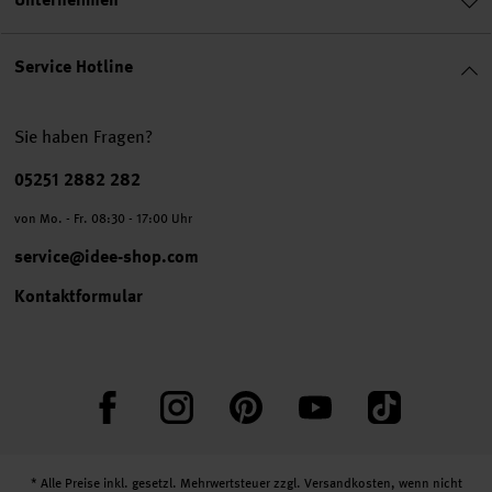
Service Hotline
Sie haben Fragen?
Telefonnummer
05251 2882 282
von Mo. - Fr. 08:30 - 17:00 Uhr
service@idee-shop.com
Kontaktformular
Facebook
Instagram
Pinterest
YouTube
TikTok
* Alle Preise inkl. gesetzl. Mehrwertsteuer zzgl.
Versandkosten
, wenn nicht