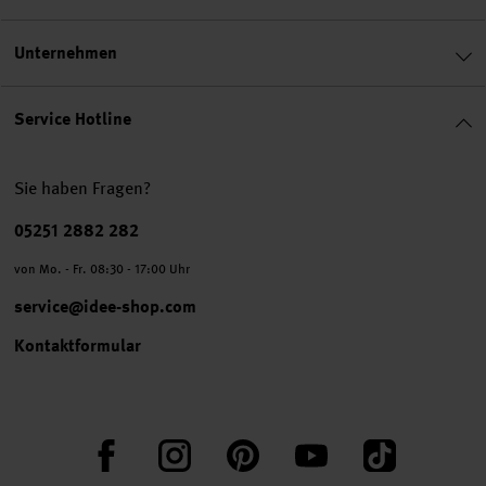
Unternehmen
Service Hotline
Sie haben Fragen?
Telefonnummer
05251 2882 282
von Mo. - Fr. 08:30 - 17:00 Uhr
service@idee-shop.com
Kontaktformular
Facebook
Instagram
Pinterest
YouTube
TikTok