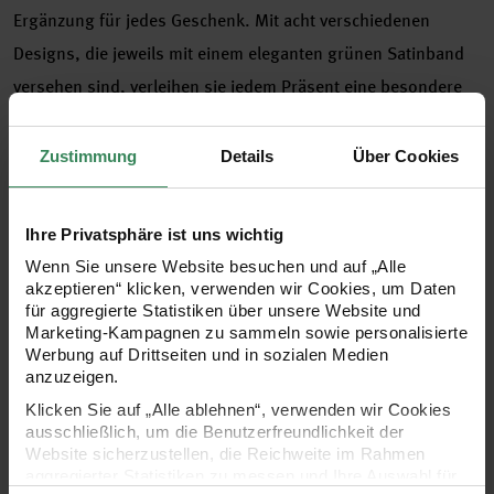
Ergänzung für jedes Geschenk. Mit acht verschiedenen
Designs, die jeweils mit einem eleganten grünen Satinband
versehen sind, verleihen sie jedem Präsent eine besondere
Note. Die Rückseiten sind in einem zarten Rosa einfarbig
bedruckt und bieten eine stilvolle Optik. Diese
Zustimmung
Details
Über Cookies
Geschenkanhänger aus hochwertigem Papier sind nicht nur
praktisch, sondern auch ein echter Hingucker.
Ihre Privatsphäre ist uns wichtig
Wenn Sie unsere Website besuchen und auf „Alle
akzeptieren“ klicken, verwenden wir Cookies, um Daten
für aggregierte Statistiken über unsere Website und
- Rückseiten in stilvollem Rosa
Marketing-Kampagnen zu sammeln sowie personalisierte
Werbung auf Drittseiten und in sozialen Medien
- Platz für persönliche Nachrichten
anzuzeigen.
Klicken Sie auf „Alle ablehnen“, verwenden wir Cookies
- Material: Papier
ausschließlich, um die Benutzerfreundlichkeit der
Website sicherzustellen, die Reichweite im Rahmen
- Inhalt: 8 Geschenkanhänger mit Satinband
aggregierter Statistiken zu messen und Ihre Auswahl für