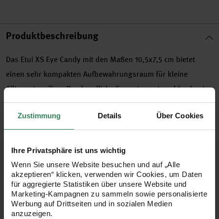
Produktbeschreibung
Das Etui XS Eye Candy mit den Maßen 10,5x7,5 cm bietet
einen sehr kompakten Aufbewahrungsraum für kleine
Alltagsutensilien. Das handliche Format passt problemlos in
Taschen oder Schubladen und hält wichtige Kleinteile
Zustimmung
Details
Über Cookies
übersichtlich beisammen. Die sorgfältige Verarbeitung sorgt
für Stabilität, während das dekorative Design einen
modernen Akzent setzt. Auf diese Weise entsteht ein
Ihre Privatsphäre ist uns wichtig
vielseitiges Accessoire, das sowohl unterwegs als auch im
Wenn Sie unsere Website besuchen und auf „Alle
akzeptieren“ klicken, verwenden wir Cookies, um Daten
Arbeitsalltag für geordnete Ablage sorgt.
für aggregierte Statistiken über unsere Website und
Marketing-Kampagnen zu sammeln sowie personalisierte
Werbung auf Drittseiten und in sozialen Medien
anzuzeigen.