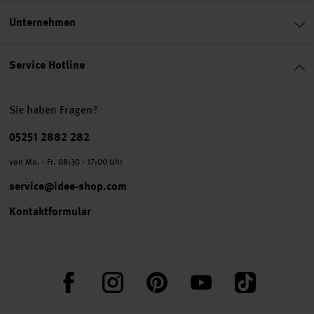
Unternehmen
Service Hotline
Sie haben Fragen?
Telefonnummer
05251 2882 282
von Mo. - Fr. 08:30 - 17:00 Uhr
service@idee-shop.com
Kontaktformular
Facebook
Instagram
Pinterest
YouTube
TikTok