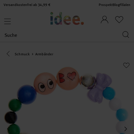
Versandkostenfrei ab 34,99 €
Prospekt
Blog
Filialen
Eine Kategorie zurück navigieren
Schmuck
Armbänder