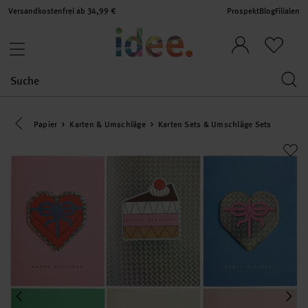
Versandkostenfrei ab 34,99 €
Prospekt
Blog
Filialen
Eine Kategorie zurück navigieren
Papier
Karten & Umschläge
Karten Sets & Umschläge Sets