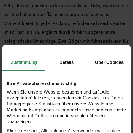
Betrachten einen Eindruck von räumlicher Tiefe, während die
leicht erhabene Oberfläche ein spürbares haptisches
Moment bietet. In jeder Packung befinden sich sechs Karten
im Format DIN B6, ergänzt durch farblich abgestimmte
holografische Umschläge. Zwei Bögen mit Adressstickern für
Absender und Empfänger unterstützen einen ordentlichen
und praktischen Versand. Durch ihre markante Optik lassen
Zustimmung
Details
Über Cookies
sich die Karten für unterschiedliche Anlässe einsetzen und
verleihen Mitteilungen eine auffällige, moderne Wirkung.
Ihre Privatsphäre ist uns wichtig
Wenn Sie unsere Website besuchen und auf „Alle
akzeptieren“ klicken, verwenden wir Cookies, um Daten
- 3D-Applikationen für ein beeindruckendes Design
für aggregierte Statistiken über unsere Website und
Marketing-Kampagnen zu sammeln sowie personalisierte
Werbung auf Drittseiten und in sozialen Medien
- holografische Effekte für einen besonderen Glanz
anzuzeigen.
Klicken Sie auf „Alle ablehnen“, verwenden wir Cookies
- ideal für persönliche und besondere Anlässe