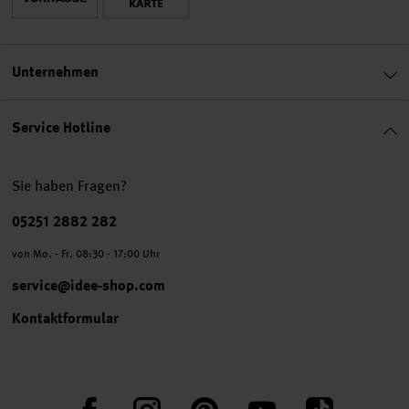
Unternehmen
Service Hotline
Sie haben Fragen?
Telefonnummer
05251 2882 282
von Mo. - Fr. 08:30 - 17:00 Uhr
service@idee-shop.com
Kontaktformular
Facebook
Instagram
Pinterest
YouTube
TikTok