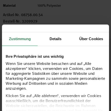
Material
100% Polyester
Artikel-Nr.
08758.00.54
Bestell-Nr.
3209929
Zustimmung
Details
Über Cookies
Produktbeschreibung
Ihre Privatsphäre ist uns wichtig
Gestalten Sie mit den niedlichen Pompons alles, was Ihnen in
Wenn Sie unsere Website besuchen und auf „Alle
die Finger kommt! Ob Bastelarbeiten, Kostüme, Karten oder
akzeptieren“ klicken, verwenden wir Cookies, um Daten
Geschenkverpackungen - die Pompons sind überall
für aggregierte Statistiken über unsere Website und
Marketing-Kampagnen zu sammeln sowie personalisierte
einsetzbar und lassen sich ankleben oder annähen.
Werbung auf Drittseiten und in sozialen Medien
anzuzeigen.
•
Größe: ca. 50 x 8 mm und 50 x 20 mm
Klicken Sie auf „Alle ablehnen“, verwenden wir Cookies
ausschließlich, um die Benutzerfreundlichkeit der
•
Material: 100% Polyester
Website sicherzustellen, die Reichweite im Rahmen
•
Inhalt: ca. 100 Stück
aggregierter Statistiken zu messen und Ihre Auswahl für