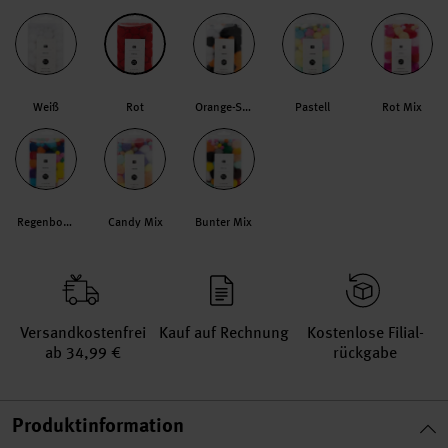
Weiß
Rot
Orange-Schwarz
Pastell
Rot Mix
Regenbogen
Candy Mix
Bunter Mix
Versand­kosten­frei
Kauf auf Rechnung
Kosten­lose Filial­
ab 34,99 €
rückgabe
Produktinformation