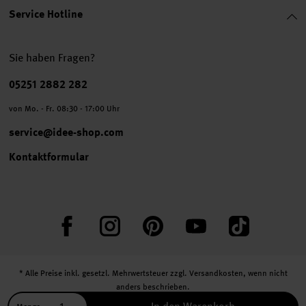
Service Hotline
Sie haben Fragen?
Telefonnummer
05251 2882 282
von Mo. - Fr. 08:30 - 17:00 Uhr
service@idee-shop.com
Kontaktformular
Facebook
Instagram
Pinterest
YouTube
TikTok
* Alle Preise inkl. gesetzl. Mehrwertsteuer zzgl.
Versandkosten
, wenn nicht
anders beschrieben.
** Jede:r Abonnent:in erhält bei erstmaliger Anmeldung für unseren Newsletter