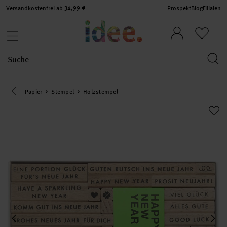
Versandkostenfrei ab 34,99 €
Prospekt
Blog
Filialen
Eine Kategorie zurück navigieren
Papier
Stempel
Holzstempel