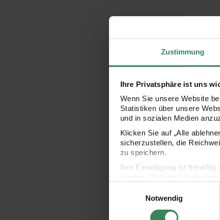
Zustimmung
Ihre Privatsphäre ist uns wi
Wenn Sie unsere Website bes
Statistiken über unsere Web
und in sozialen Medien anzu
Klicken Sie auf „Alle ablehn
sicherzustellen, die Reichwe
zu speichern.
Ihre Einwilligung ist freiwil
werden. Weitere Information
chblüten orange
Paper Poetry Taftband Kirschblüten rosa 38mm 3m
Paper Poetry Taftband
Einwilligungsauswahl
Datenschutzerklärung.
Notwendig
Impressum
Datenschutz