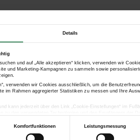
Hersteller
Details
chtig
uchen und auf „Alle akzeptieren“ klicken, verwenden wir Cookie
site und Marketing-Kampagnen zu sammeln sowie personalisierte
zeigen.
en“, verwenden wir Cookies ausschließlich, um die Benutzerfreun
ite im Rahmen aggregierter Statistiken zu messen und Ihre Aus
Kaufempfehlung
lig und kann jederzeit über den Link „Cookie-Einstellungen“ im Fuß
en zu den verwendeten Technologien und den Empfängern der Dat
 Kirschblüten puder 38mm 3m
Paper Poetry Geschenktüte Kirschblüten orange 
Paper Poetry
Komfortfunktionen
Leistungsmessung
Vertrag widerrufen