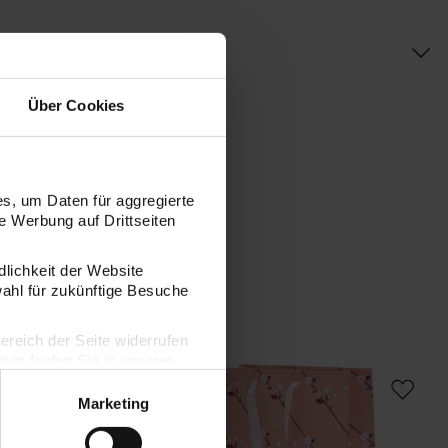
Über Cookies
s, um Daten für aggregierte
 Werbung auf Drittseiten
dlichkeit der Website
wahl für zukünftige Besuche
bereich der Seite widerrufen
en finden Sie in unserer
18x26x12cm
 Geschenktüte Kirschblüten rosa 18x26x12cm
Paper Poetry Geschenktüte Kirschblüte
Pa
Marketing