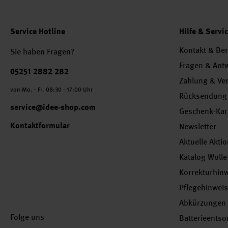
Service Hotline
Hilfe & Servi
Kontakt & Be
Sie haben Fragen?
Fragen & Ant
Telefonnummer
05251 2882 282
Zahlung & Ve
von Mo. - Fr. 08:30 - 17:00 Uhr
Rücksendung
service@idee-shop.com
Geschenk-Kar
Kontaktformular
Newsletter
Aktuelle Akti
Katalog Wolle
Korrekturhin
Pflegehinwei
Abkürzungen
Folge uns
Batterieents