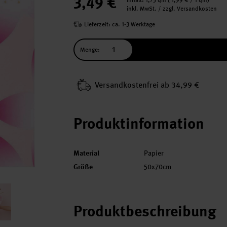
3,49 €
Inhalt:
1,75 qm
(
1,99 €
/ 1 qm)
inkl. MwSt. / zzgl. Versandkosten
Lieferzeit: ca. 1-3 Werktage
Menge:
Versand­kosten­frei ab 34,99 €
Produktinformation
Material
Papier
Größe
50x70cm
Produktbeschreibung