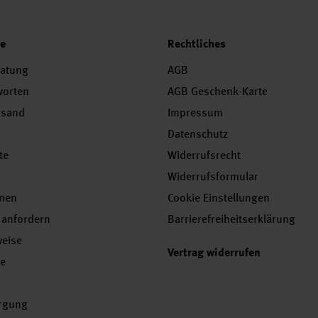
ce
Rechtliches
ratung
AGB
worten
AGB Geschenk-Karte
rsand
Impressum
Datenschutz
te
Widerrufsrecht
Widerrufsformular
onen
Cookie Einstellungen
 anfordern
Barrierefreiheitserklärung
weise
Vertrag widerrufen
se
orgung