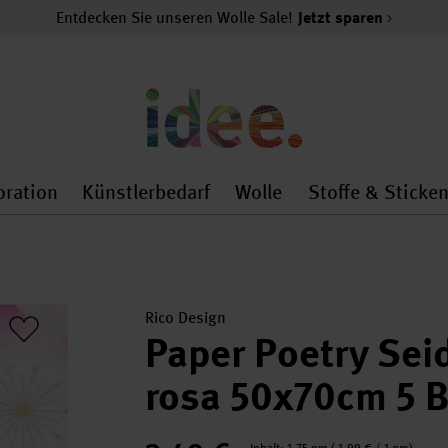
Entdecken Sie unseren Wolle Sale!
Jetzt sparen
oration
Künstlerbedarf
Wolle
Stoffe & Sticke
nMenu
al.openMenu
 general.openMenu
Dekoration general.openMenu
Künstlerbedarf general.
Wolle general.o
Rico Design
Paper Poetry Sei
rosa 50x70cm 5 