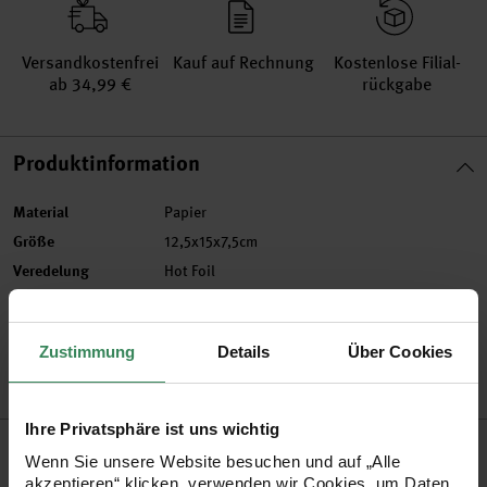
Versand­kosten­frei
Kauf auf Rechnung
Kosten­lose Filial­
ab 34,99 €
rückgabe
Produktinformation
Material
Papier
Größe
12,5x15x7,5cm
Veredelung
Hot Foil
Artikel-Nr.
99001.53.03
Bestell-Nr.
3355749
Zustimmung
Details
Über Cookies
Ihre Privatsphäre ist uns wichtig
Produktbeschreibung
Wenn Sie unsere Website besuchen und auf „Alle
akzeptieren“ klicken, verwenden wir Cookies, um Daten