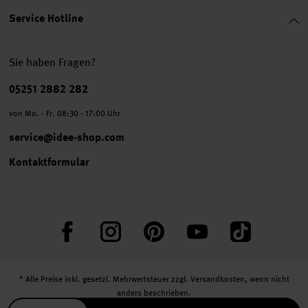
Service Hotline
Sie haben Fragen?
Telefonnummer
05251 2882 282
von Mo. - Fr. 08:30 - 17:00 Uhr
service@idee-shop.com
Kontaktformular
Facebook
Instagram
Pinterest
YouTube
TikTok
* Alle Preise inkl. gesetzl. Mehrwertsteuer zzgl.
Versandkosten
, wenn nicht
anders beschrieben.
** Jede:r Abonnent:in erhält bei erstmaliger Anmeldung für unseren Newsletter