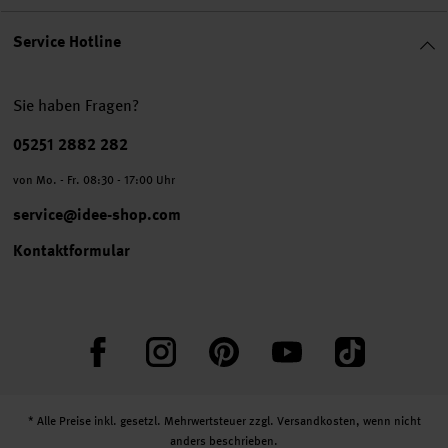
Service Hotline
Sie haben Fragen?
Telefonnummer
05251 2882 282
von Mo. - Fr. 08:30 - 17:00 Uhr
service@idee-shop.com
Kontaktformular
Facebook
Instagram
Pinterest
YouTube
TikTok
* Alle Preise inkl. gesetzl. Mehrwertsteuer zzgl.
Versandkosten
, wenn nicht
anders beschrieben.