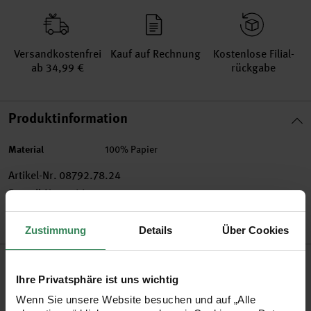
Versand­kosten­frei
Kauf auf Rechnung
Kosten­lose Filial­
ab 34,99 €
rückgabe
Produktinformation
Material
100% Papier
Artikel-Nr.
08792.78.24
Bestell-Nr.
2766140
Zustimmung
Details
Über Cookies
Produktbeschreibung
Ihre Privatsphäre ist uns wichtig
Entdecken Sie unsere neue "Vintage"-Serie und gestalten Sie
Wenn Sie unsere Website besuchen und auf „Alle