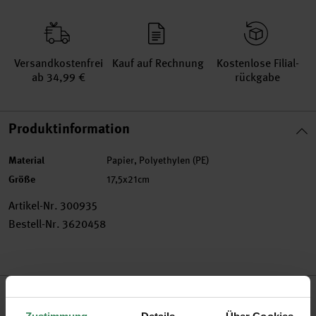
Versand­kosten­frei
Kauf auf Rechnung
Kosten­lose Filial­
ab 34,99 €
rückgabe
Produktinformation
Material
Papier, Polyethylen (PE)
Größe
17,5x21cm
Artikel-Nr.
300935
Bestell-Nr.
3620458
Produktbeschreibung