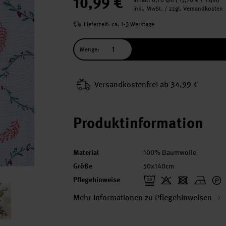
10,99 €
Inhalt:
0,70 qm
(
15,70 €
/ 1 qm)
inkl. MwSt. / zzgl. Versandkosten
Lieferzeit: ca. 1-3 Werktage
Menge:
Versand­kosten­frei ab 34,99 €
Produktinformation
Material
100% Baumwolle
Größe
50x140cm
Pflegehinweise
Mehr Informationen zu Pflegehinweisen