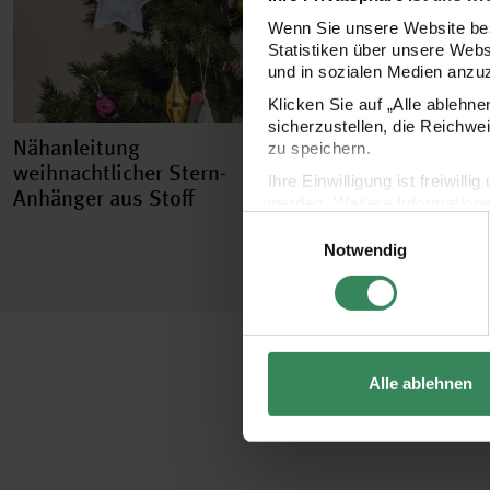
Wenn Sie unsere Website bes
Statistiken über unsere Web
und in sozialen Medien anzu
Klicken Sie auf „Alle ablehn
sicherzustellen, die Reichwe
Nähanleitung
zu speichern.
weihnachtlicher Stern-
Ihre Einwilligung ist freiwil
Anhänger aus Stoff
werden. Weitere Information
Einwilligungsauswahl
Datenschutzerklärung.
Notwendig
Impressum
Datenschutz
Alle ablehnen