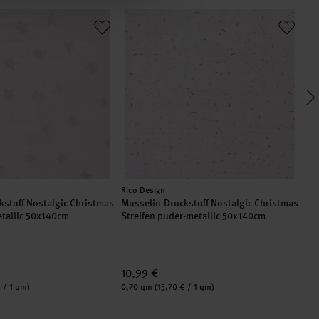
grau-neon 50x140cm
ckstoff Nostalgic Christmas Sterne rosa-metallic 50x140cm
Musselin-Druckstoff Nostalgic Christmas
Da
Hersteller:
Her
Rico Design
Ric
stoff Nostalgic Christmas
Musselin-Druckstoff Nostalgic Christmas
Das
etallic 50x140cm
Streifen puder-metallic 50x140cm
We
10,99 €
5,
Inhalt:
 / 1 qm)
0,70 qm
(15,70 € / 1 qm)