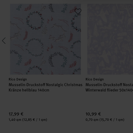
40cm
eihnachten
Musselin-Druckstoff Nostalgic Christmas Kränze hellblau 14
Musselin-Druckstoff No
Hersteller:
Hersteller:
Rico Design
Rico Design
Musselin-Druckstoff Nostalgic Christmas
Musselin-Druckstoff Nosta
Kränze hellblau 140cm
Winterwald flieder 50x14
17,99 €
10,99 €
Inhalt:
Inhalt:
1,40 qm
(12,85 € / 1 qm)
0,70 qm
(15,70 € / 1 qm)