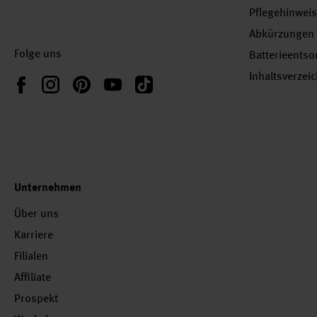
Pflegehinwei
Abkürzungen
Folge uns
Batterieents
Inhaltsverzei
Instagram
Pinterest
YouTube
TikTok
Facebook
Unternehmen
Über uns
Karriere
Filialen
Affiliate
Prospekt