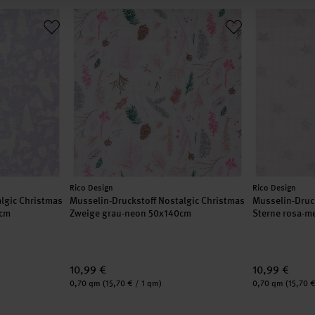
0cm
stalgic Christmas Winterwald flieder 50x140cm
Musselin-Druckstoff Nostalgic Christmas Zweige 
Musselin-Dru
Hersteller:
Hersteller:
Rico Design
Rico Design
lgic Christmas
Musselin-Druckstoff Nostalgic Christmas
Musselin-Druck
0cm
Zweige grau-neon 50x140cm
Sterne rosa-m
10,99 €
10,99 €
Inhalt:
Inhalt:
0,70 qm
(15,70 € / 1 qm)
0,70 qm
(15,70 €