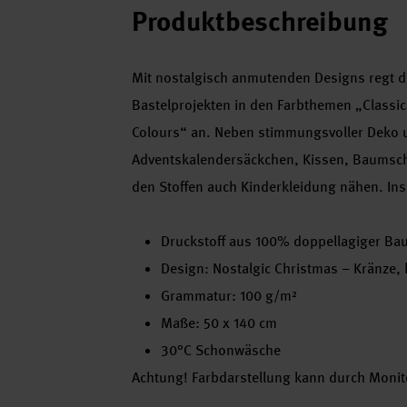
Produktbeschreibung
Mit nostalgisch anmutenden Designs regt di
Bastelprojekten in den Farbthemen „Classica
Colours“ an. Neben stimmungsvoller Deko u
Adventskalendersäckchen, Kissen, Baumschm
den Stoffen auch Kinderkleidung nähen. In
Druckstoff aus 100% doppellagiger Ba
Design: Nostalgic Christmas – Kränze, 
Grammatur: 100 g/m²
Maße: 50 x 140 cm
30°C Schonwäsche
Achtung! Farbdarstellung kann durch Monito