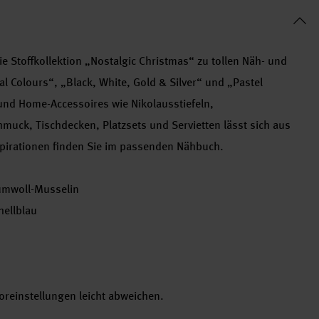
e Stoffkollektion „Nostalgic Christmas“ zu tollen Näh- und
l Colours“, „Black, White, Gold & Silver“ und „Pastel
nd Home-Accessoires wie Nikolausstiefeln,
uck, Tischdecken, Platzsets und Servietten lässt sich aus
spirationen finden Sie im passenden Nähbuch.
umwoll-Musselin
hellblau
reinstellungen leicht abweichen.