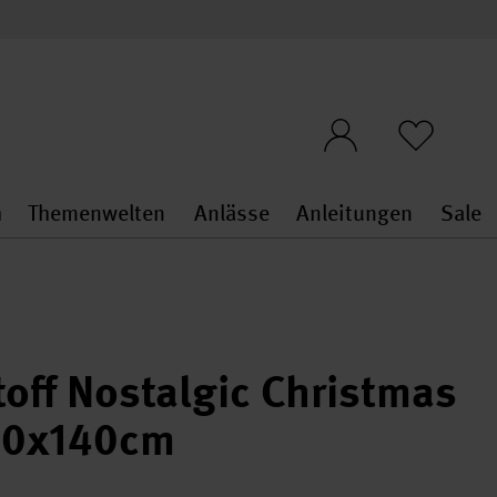
n
Themenwelten
Anlässe
Anleitungen
Sale
openMenu
penMenu
Stoffe & Sticken general.openMenu
Themenwelten general.openMen
Anlässe general.ope
Anleit
S
off Nostalgic Christmas
 50x140cm