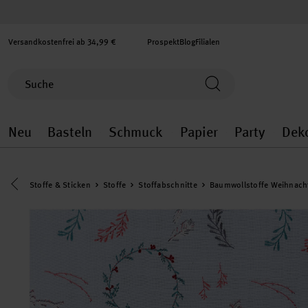
Versandkostenfrei ab 34,99 €
Prospekt
Blog
Filialen
Neu
Basteln
Schmuck
Papier
Party
Dek
Neu general.openMenu
Basteln general.openMenu
Schmuck general.ope
Papier gener
Party
Eine Kategorie zurück navigieren
Stoffe & Sticken
Stoffe
Stoffabschnitte
Baumwollstoffe Weihnach