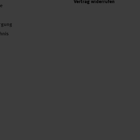
Vertrag widerrufen
se
orgung
chnis