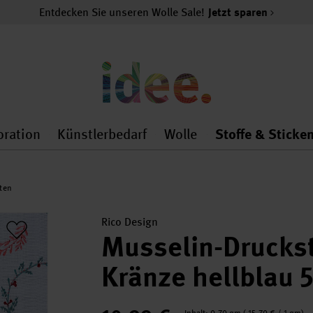
Entdecken Sie unseren Wolle Sale!
Jetzt sparen
oration
Künstlerbedarf
Wolle
Stoffe & Sticke
nMenu
al.openMenu
 general.openMenu
Dekoration general.openMenu
Künstlerbedarf general.
Wolle general.o
ten
Rico Design
Musselin-Druckst
Kränze hellblau