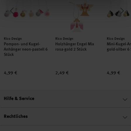
Hersteller:
Hersteller:
Hersteller:
Rico Design
Rico Design
Rico Design
Pompon- und Kugel-
Holzhänger Engel Mix
Mini-Kugel-A
Anhänger neon-pastell 6
rosa-gold 2 Stück
gold-silber 6
Stück
4,99 €
2,49 €
4,99 €
Hilfe & Service
Rechtliches