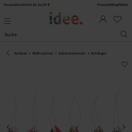
Versandkostenfrei ab 34,99 €
Prospekt
Blog
Filialen
Eine Kategorie zurück navigieren
Anlässe
Weihnachten
Adventskalender
Anhänger