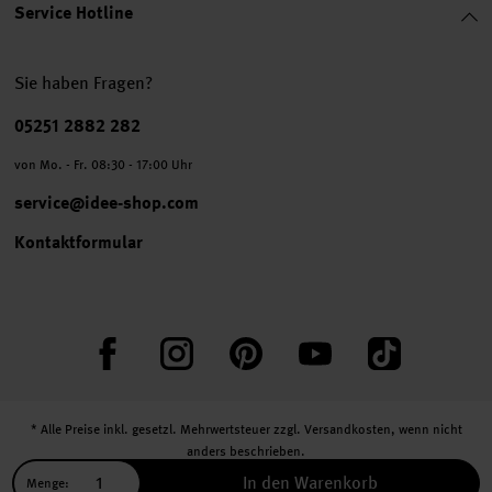
Service Hotline
Sie haben Fragen?
Telefonnummer
05251 2882 282
von Mo. - Fr. 08:30 - 17:00 Uhr
service@idee-shop.com
Kontaktformular
Facebook
Instagram
Pinterest
YouTube
TikTok
* Alle Preise inkl. gesetzl. Mehrwertsteuer zzgl.
Versandkosten
, wenn nicht
anders beschrieben.
** Jede:r Abonnent:in erhält bei erstmaliger Anmeldung für unseren Newsletter
In den Warenkorb
Menge: