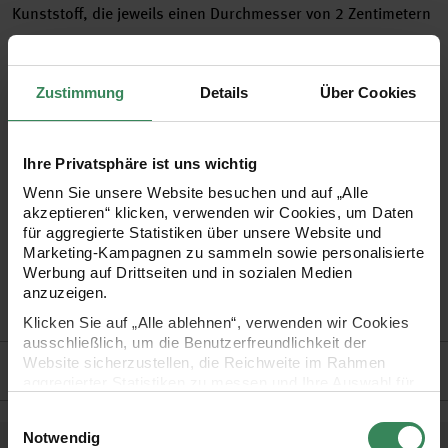
Kunststoff, die jeweils einen Durchmesser von 2 Zentimetern
aufweisen. Sie sind mit modernen Mini-Quasten versehen
und peppen damit jede Dekoration auf. Ob als
Zustimmung
Details
Über Cookies
Geschenkanhänger oder als Dekoration am Weihnachtsbaum
– die modernen Anhänger verzaubern durch ihre
Einzigartigkeit.
Ihre Privatsphäre ist uns wichtig
Wenn Sie unsere Website besuchen und auf „Alle
akzeptieren“ klicken, verwenden wir Cookies, um Daten
Mini-Kugelanhänger-Set mit 6 Glitterkugeln
für aggregierte Statistiken über unsere Website und
Größe: Ø 2 cm
Marketing-Kampagnen zu sammeln sowie personalisierte
Werbung auf Drittseiten und in sozialen Medien
Farbe: neon-pastell
anzuzeigen.
vielseitig verwendbar
Klicken Sie auf „Alle ablehnen“, verwenden wir Cookies
ausschließlich, um die Benutzerfreundlichkeit der
Hersteller
Website sicherzustellen, die Reichweite im Rahmen
aggregierter Statistiken zu messen und Ihre Auswahl für
zukünftige Besuche zu speichern.
Einwilligungsauswahl
Ihre Einwilligung ist freiwillig und kann jederzeit über den
Notwendig