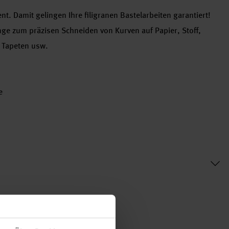
. Damit gelingen Ihre filigranen Bastelarbeiten garantiert!
nge zum präzisen Schneiden von Kurven auf Papier, Stoff,
d Tapeten usw.
e