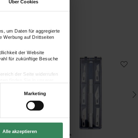
Über Cookies
s, um Daten für aggregierte
 Werbung auf Drittseiten
dlichkeit der Website
l blau incl. 2 Ersatzklingen Softgriff
Bastelskalpellset
Sc
wahl für zukünftige Besuche
bereich der Seite widerrufen
en finden Sie in unserer
Marketing
Alle akzeptieren
Hersteller:
Her
Rico Design
Ric