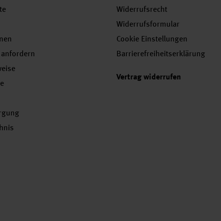
te
Widerrufsrecht
Widerrufsformular
onen
Cookie Einstellungen
 anfordern
Barrierefreiheitserklärung
weise
Vertrag widerrufen
se
orgung
chnis