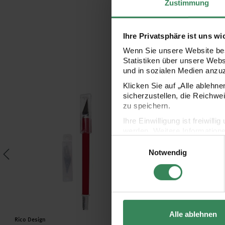
Zustimmung
Ihre Privatsphäre ist uns wi
Wenn Sie unsere Website bes
Statistiken über unsere Web
und in sozialen Medien anzu
Klicken Sie auf „Alle ablehn
Bastelskalpell spitz mit Kunststoffgriff
Schablonenmesser rund 
sicherzustellen, die Reichwe
zu speichern.
Ihre Einwilligung ist freiwil
werden. Weitere Information
Einwilligungsauswahl
Datenschutzerklärung.
Notwendig
Impressum
Datenschutz
Alle ablehnen
Hersteller:
Hersteller:
Rico Design
Rico Design