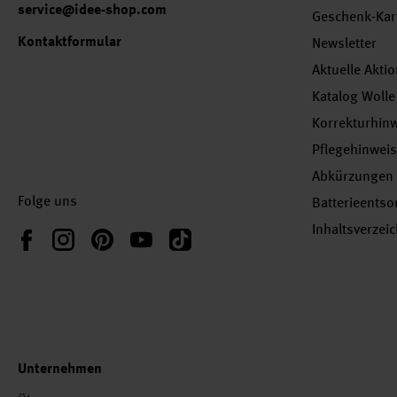
service@idee-shop.com
Geschenk-Kar
Kontaktformular
Newsletter
Aktuelle Akti
Katalog Wolle
Korrekturhin
Pflegehinwei
Abkürzungen
Folge uns
Batterieents
Inhaltsverzei
Instagram
Pinterest
YouTube
TikTok
Facebook
Unternehmen