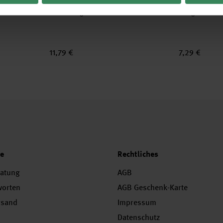
cl. 5
Stiftcutter für Grafik & Design incl. 2
Bastelskalpell 
Ersatzklingen
Softgriff
11,79 €
7,29 €
ce
Rechtliches
ratung
AGB
worten
AGB Geschenk-Karte
rsand
Impressum
Datenschutz