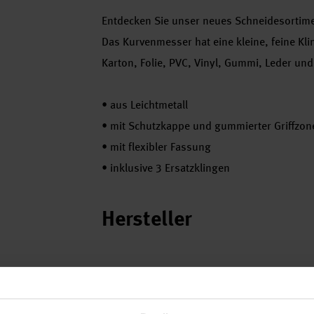
Entdecken Sie unser neues Schneidesortiment
Das Kurvenmesser hat eine kleine, feine Kli
Karton, Folie, PVC, Vinyl, Gummi, Leder un
•
aus Leichtmetall
•
mit Schutzkappe und gummierter Griffzon
•
mit flexibler Fassung
•
inklusive 3 Ersatzklingen
Hersteller