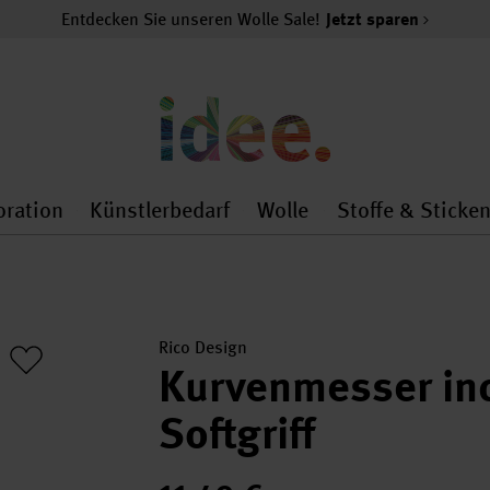
Entdecken Sie unseren Wolle Sale!
Jetzt sparen
oration
Künstlerbedarf
Wolle
Stoffe & Sticke
nMenu
al.openMenu
 general.openMenu
Dekoration general.openMenu
Künstlerbedarf general.
Wolle general.o
Rico Design
Kurvenmesser inc
Softgriff