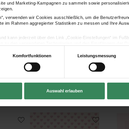
site und Marketing-Kampagnen zu sammeln sowie personalisierte
zeigen.
en“, verwenden wir Cookies ausschließlich, um die Benutzerfreun
tische
ite im Rahmen aggregierter Statistiken zu messen und Ihre Aus
lig und kann jederzeit über den Link „Cookie-Einstellungen“ im Fuß
en zu den verwendeten Technologien und den Empfängern der Dat
Komfortfunktionen
Leistungsmessung
Vertrag widerrufen
Auswahl erlauben
Kaufempfehlung
5m
Druckstoff Herzen hellgelb-rosa 140cm
Paper Poetry