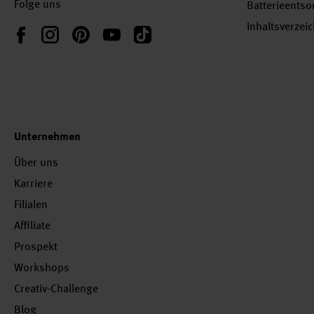
Folge uns
Batterieents
Inhaltsverzei
Instagram
Pinterest
YouTube
TikTok
Facebook
Unternehmen
Über uns
Karriere
Filialen
Affiliate
Prospekt
Workshops
Creativ-Challenge
Blog