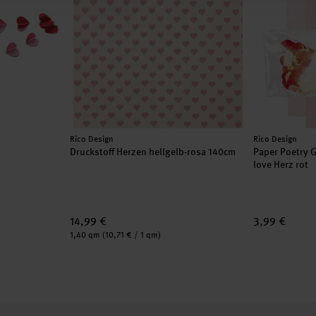
Hersteller:
Hersteller:
Rico Design
Rico Design
Druckstoff Herzen hellgelb-rosa 140cm
Paper Poetry G
love Herz rot
14,99 €
3,99 €
Inhalt:
1,40 qm
(10,71 € / 1 qm)