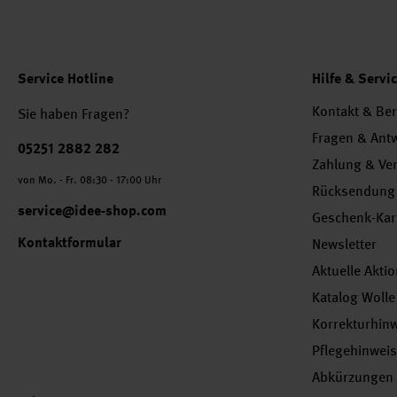
Service Hotline
Hilfe & Servi
Kontakt & Be
Sie haben Fragen?
Fragen & Ant
Telefonnummer
05251 2882 282
Zahlung & Ve
von Mo. - Fr. 08:30 - 17:00 Uhr
Rücksendung
service@idee-shop.com
Geschenk-Kar
Kontaktformular
Newsletter
Aktuelle Akti
Katalog Wolle
Korrekturhin
Pflegehinwei
Abkürzungen