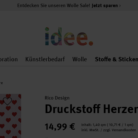
Entdecken Sie unseren Wolle Sale!
Jetzt sparen
oration
Künstlerbedarf
Wolle
Stoffe & Sticke
nMenu
al.openMenu
 general.openMenu
Dekoration general.openMenu
Künstlerbedarf general.
Wolle general.o
re
Rico Design
Druckstoff Herzen
14,99 €
Inhalt:
1,40 qm
(
10,71 €
/ 1 qm)
inkl. MwSt. / zzgl. Versandkosten