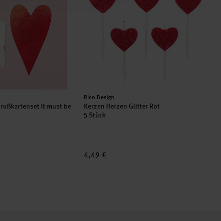
Hersteller:
Rico Design
rußkartenset It must be
Kerzen Herzen Glitter Rot
5 Stück
4,49 €