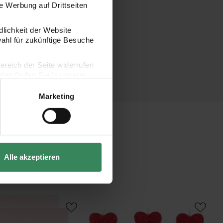
 Werbung auf Drittseiten
dlichkeit der Website
wahl für zukünftige Besuche
bereich der Seite widerrufen
en finden Sie in unserer
Marketing
Alle akzeptieren
 Grußkartenset It must be love Herz rot
Kerzen Herzen Glitter Rot