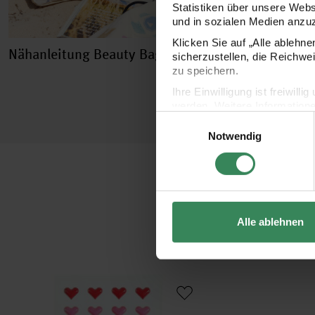
Statistiken über unsere Web
und in sozialen Medien anzu
Klicken Sie auf „Alle ablehn
Nähanleitung Beauty Bag
Nähanleitung Prak
sicherzustellen, die Reichwe
Bestecktasche
zu speichern.
Ihre Einwilligung ist freiwil
werden. Weitere Information
Einwilligungsauswahl
Datenschutzerklärung.
Notwendig
Impressum
Datenschutz
Alle ablehnen
Paper Poetry Mini Puffy Sticker Herzen
Girlande Herzen rot 1,