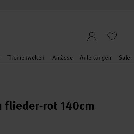
n
Themenwelten
Anlässe
Anleitungen
Sale
openMenu
penMenu
Stoffe & Sticken general.openMenu
Themenwelten general.openMen
Anlässe general.ope
Anleit
S
 flieder-rot 140cm