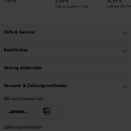
1,49 €
6,99 €
14,99 €
Inhalt:
Inhalt:
1,50 m
(4,66 € / 1 m)
1,40 qm
(10,71 
Hilfe & Service
Rechtliches
Vertrag widerrufen
Versand- & Zahlungsmethoden
Wir verschicken mit
Zahlungsmethoden