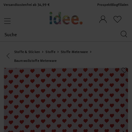
Versandkostenfrei ab 34,99 €
Prospekt
Blog
Filialen
Stoffe & Sticken
Stoffe
Stoffe Meterware
Eine Kategorie zurück navigieren
Baumwollstoffe Meterware