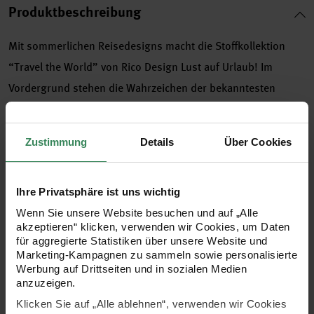
Produktbeschreibung
Mit sommerlichen Reisedesigns macht die Stoffkollektion
“Travel the World” von Rico Design Lust auf Urlaub! Im
Vordergrund stehen die Wahrzeichen der bekanntesten
Städte sowie bunte Stranddesigns mit passenden grafischen
Mustern. Nähen Sie aus den schönen Stoffen beispielsweise
Zustimmung
Details
Über Cookies
praktische Reise-, Outdoor- oder dekorative Home-
Accessoires.
Ihre Privatsphäre ist uns wichtig
Wenn Sie unsere Website besuchen und auf „Alle
•
Druckstoff aus 100% Baumwolle
akzeptieren“ klicken, verwenden wir Cookies, um Daten
•
145 g/m²
für aggregierte Statistiken über unsere Website und
Marketing-Kampagnen zu sammeln sowie personalisierte
•
Ballenbreite: 140 cm
Werbung auf Drittseiten und in sozialen Medien
•
Motiv: Herzen, flieder-rot
anzuzeigen.
•
bei 30°C waschbar, Einlauf bis 6%
Klicken Sie auf „Alle ablehnen“, verwenden wir Cookies