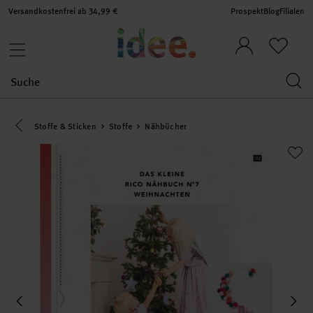
Versandkostenfrei ab 34,99 €
Prospekt
Blog
Filialen
Eine Kategorie zurück navigieren
Stoffe & Sticken
Stoffe
Nähbücher