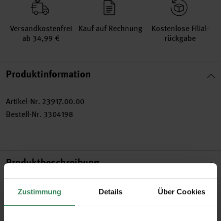
Versand­kosten­frei
Kauf auf Rechnung
Kosten­lose Filial­
ab 34,99 €
rückgabe
Produktinformation
Artikel-Nr.
23917.00.00
Bestell-Nr.
3304198
Produktbeschreibung
Mit nostalgisch anmutenden Designs regt die Stoffkollektion
Zustimmung
Details
Über Cookies
„Nostalgic Christmas“ zu tollen Näh- und Bastelprojekten in
den Farbthemen „Classical Colours“, „Black, White, Gold &