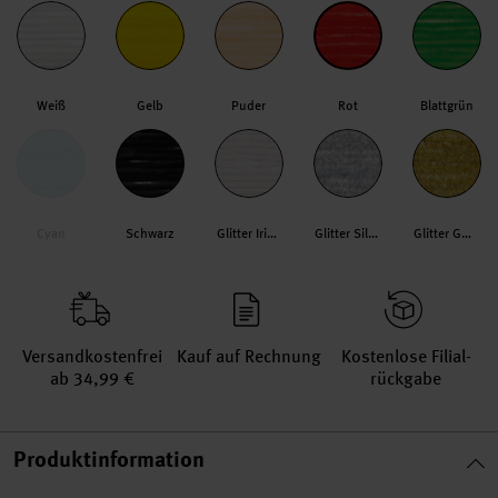
Weiß
Gelb
Puder
Rot
Blattgrün
Cyan
Schwarz
Glitter Irisierend
Glitter Silber
Glitter Gold
Versand­kosten­frei
Kauf auf Rechnung
Kosten­lose Filial­
ab 34,99 €
rückgabe
Produktinformation