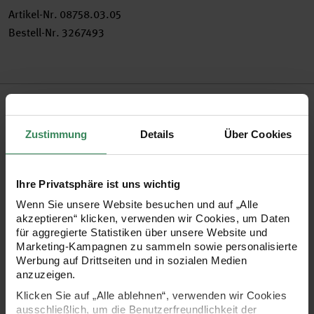
Artikel-Nr.
08758.03.05
Bestell-Nr.
3267493
Produktbeschreibung
Ob Sie kleine Tierchen, Figuren, Schmuckstücke oder
Zustimmung
Details
Über Cookies
Anhänger für den Weihnachtsbaum formen, mit dem
Chenilledraht, auch Pfeifenputzer oder Biegeplüsch genannt,
Ihre Privatsphäre ist uns wichtig
sind Ihrer Phantasie keine Grenzen gesetzt. Er eignet sich
Wenn Sie unsere Website besuchen und auf „Alle
nicht nur hervorragend zum Basteln, sondern wird auch zur
akzeptieren“ klicken, verwenden wir Cookies, um Daten
für aggregierte Statistiken über unsere Website und
Schulung der Handmotorik eingesetzt und dient der
Marketing-Kampagnen zu sammeln sowie personalisierte
Förderung der Auge-Hand-Koordination.
Werbung auf Drittseiten und in sozialen Medien
anzuzeigen.
Klicken Sie auf „Alle ablehnen“, verwenden wir Cookies
Inhalt: 10 Drähte pro Set
ausschließlich, um die Benutzerfreundlichkeit der