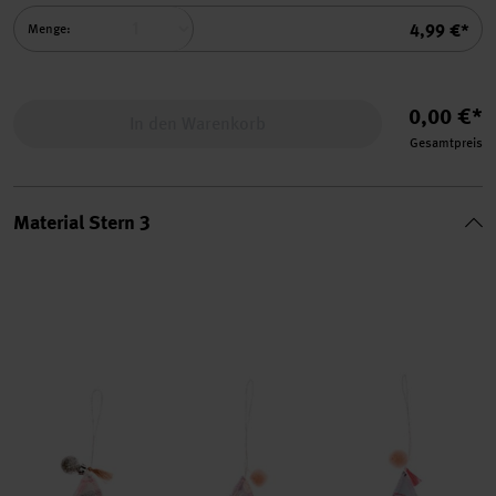
Summe
4,99 €*
Menge:
0,00 €*
In den Warenkorb
Gesamtpreis
Material Stern 3