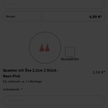
Summe
4,99 €*
Menge:
Auswählen
Quasten mit Öse 2,2cm 2 St
Quasten mit Öse 2,2cm 2 Stück -
Einzelpre
2,59 €*
Neon-Pink
Lieferzeit: ca. 1-3 Werktage
Artikeldetails