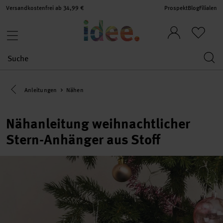
Versandkostenfrei ab 34,99 €
Prospekt
Blog
Filialen
Eine Kategorie zurück navigieren
Anleitungen
Nähen
Nähanleitung weihnachtlicher
Stern-Anhänger aus Stoff