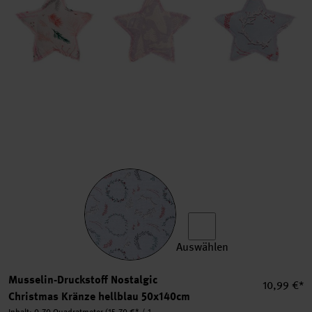
Auswählen
Musselin-Druckstoff Nostal
Musselin-Druckstoff Nostalgic
Einzelprei
10,99 €*
Christmas Kränze hellblau 50x140cm
Inhalt:
0,70 Quadratmeter
(15,70 €* / 1