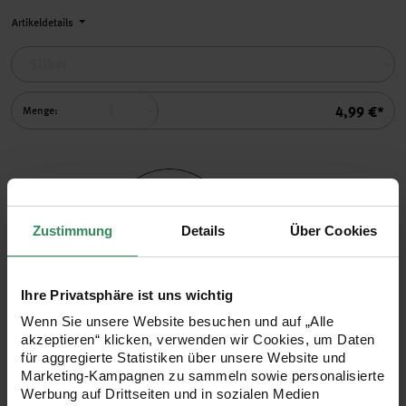
Artikeldetails
Summe
4,99 €*
Menge:
Zustimmung
Details
Über Cookies
Auswählen
Mini-Kugel-Anhänger neon-p
Ihre Privatsphäre ist uns wichtig
Mini-Kugel-Anhänger neon-pastell 6
Einzelpre
4,99 €*
Wenn Sie unsere Website besuchen und auf „Alle
Stück
akzeptieren“ klicken, verwenden wir Cookies, um Daten
Lieferzeit: ca. 1-3 Werktage
für aggregierte Statistiken über unsere Website und
Marketing-Kampagnen zu sammeln sowie personalisierte
Artikeldetails
Werbung auf Drittseiten und in sozialen Medien