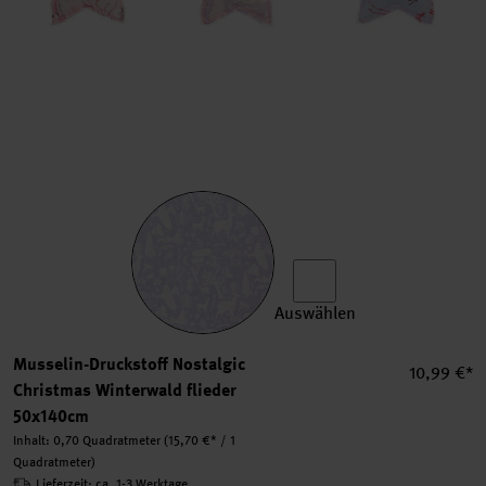
Auswählen
Musselin-Druckstoff Nostalg
Musselin-Druckstoff Nostalgic
Einzelprei
10,99 €*
Christmas Winterwald flieder
50x140cm
Inhalt:
0,70 Quadratmeter
(15,70 €* / 1
Quadratmeter)
Lieferzeit: ca. 1-3 Werktage