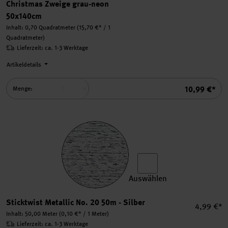
Christmas Zweige grau-neon
50x140cm
Inhalt:
0,70 Quadratmeter
(15,70 €* / 1
Quadratmeter)
Lieferzeit: ca. 1-3 Werktage
Artikeldetails
Summe
10,99 €*
Menge:
Auswählen
Sticktwist Metallic No. 20 
Sticktwist Metallic No. 20 50m - Silber
Einzelpre
4,99 €*
Inhalt:
50,00 Meter
(0,10 €* / 1 Meter)
Lieferzeit: ca. 1-3 Werktage