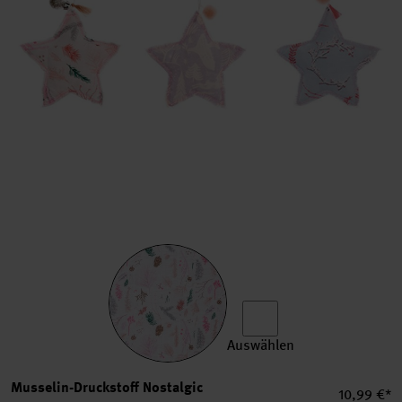
Auswählen
Musselin-Druckstoff Nostal
Musselin-Druckstoff Nostalgic
Einzelprei
10,99 €*