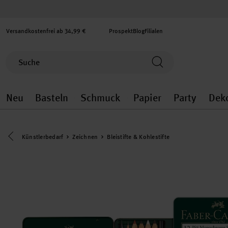
Versandkostenfrei ab 34,99 €
Prospekt
Blog
Filialen
Neu
Basteln
Schmuck
Papier
Party
Dek
Neu general.openMenu
Basteln general.openMenu
Schmuck general.ope
Papier gener
Party
Eine Kategorie zurück navigieren
Künstlerbedarf
Zeichnen
Bleistifte & Kohlestifte