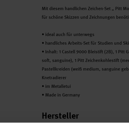
Mit diesem handlichen Zeichen-Set „ Pitt M
für schöne Skizzen und Zeichnungen benöt
•
ideal auch für unterwegs
•
handliches Arbeits-Set für Studien und Sk
•
Inhalt: 1 Castell 9000 Bleistift (2B), 1 Pitt
soft, sanguine), 1 Pitt Zeichenkohlestift (me
Pastellkreiden (weiß medium, sanguine geb
Knetradierer
•
im Metalletui
•
Made in Germany
Hersteller