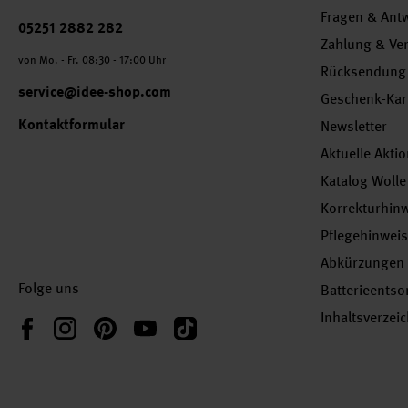
Fragen & Ant
Telefonnummer
05251 2882 282
Zahlung & Ve
von Mo. - Fr. 08:30 - 17:00 Uhr
Rücksendung
service@idee-shop.com
Geschenk-Kar
Kontaktformular
Newsletter
Aktuelle Akti
Katalog Wolle
Korrekturhin
Pflegehinwei
Abkürzungen
Folge uns
Batterieents
Inhaltsverzei
Instagram
Pinterest
YouTube
TikTok
Facebook