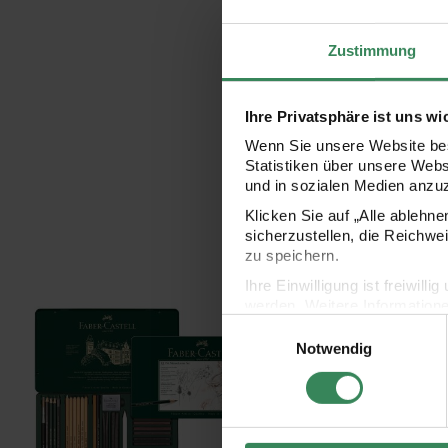
Zustimmung
Ihre Privatsphäre ist uns wi
Wenn Sie unsere Website bes
Statistiken über unsere Web
und in sozialen Medien anzu
Klicken Sie auf „Alle ablehn
sicherzustellen, die Reichwe
zu speichern.
Pitt Monochrome Zeichenset
Pitt Graphite Zeichens
Ihre Einwilligung ist freiwil
werden. Weitere Information
Einwilligungsauswahl
Datenschutzerklärung.
Notwendig
Impressum
Datenschutz