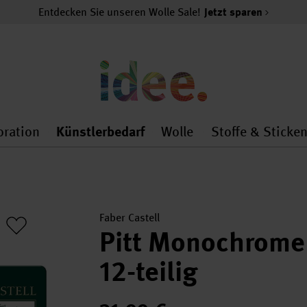
Entdecken Sie unseren Wolle Sale!
Jetzt sparen
oration
Künstlerbedarf
Wolle
Stoffe & Sticke
nMenu
al.openMenu
 general.openMenu
Dekoration general.openMenu
Künstlerbedarf general.
Wolle general.o
Faber Castell
Pitt Monochrome
12-teilig