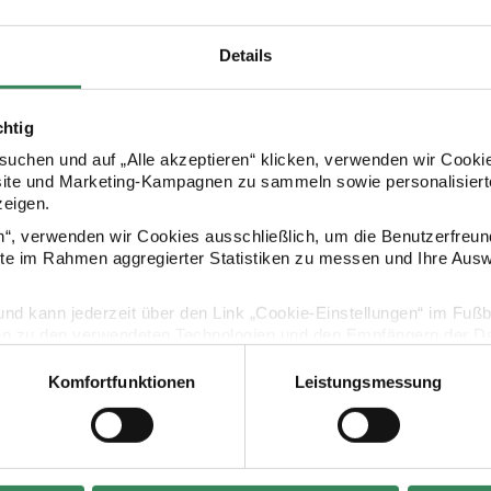
Details
chtig
uchen und auf „Alle akzeptieren“ klicken, verwenden wir Cookie
site und Marketing-Kampagnen zu sammeln sowie personalisierte
zeigen.
Kaufempfehlung
en“, verwenden wir Cookies ausschließlich, um die Benutzerfreun
ite im Rahmen aggregierter Statistiken zu messen und Ihre Aus
et medium
Pitt Graphite Zeichenset groß
Pitt Monoch
lig und kann jederzeit über den Link „Cookie-Einstellungen“ im Fuß
en zu den verwendeten Technologien und den Empfängern der Dat
Komfortfunktionen
Leistungsmessung
Vertrag widerrufen