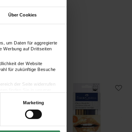
Über Cookies
s, um Daten für aggregierte
 Werbung auf Drittseiten
dlichkeit der Website
wahl für zukünftige Besuche
rome Zeichenset
Zeichenset Klassik
bereich der Seite widerrufen
en finden Sie in unserer
Marketing