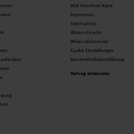
worten
AGB Geschenk-Karte
rsand
Impressum
Datenschutz
te
Widerrufsrecht
Widerrufsformular
onen
Cookie Einstellungen
 anfordern
Barrierefreiheitserklärung
weise
Vertrag widerrufen
se
orgung
chnis