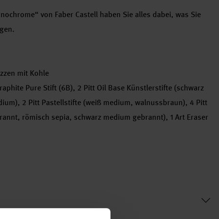
onochrome“ von Faber Castell haben Sie alles dabei, was Sie
igen.
izzen mit Kohle
 Graphite Pure Stift (6B), 2 Pitt Oil Base Künstlerstifte (schwarz
dium), 2 Pitt Pastellstifte (weiß medium, walnussbraun), 4 Pitt
rannt, römisch sepia, schwarz medium gebrannt), 1 Art Eraser