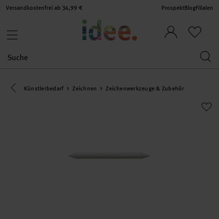
Versandkostenfrei ab 34,99 €
Prospekt
Blog
Filialen
Eine Kategorie zurück navigieren
Künstlerbedarf
Zeichnen
Zeichenwerkzeuge & Zubehör