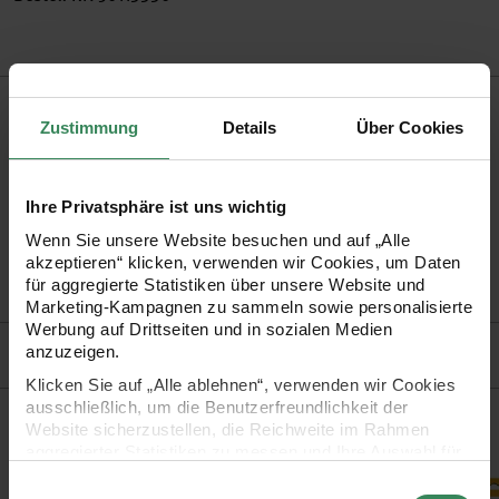
Produktbeschreibung
Zustimmung
Details
Über Cookies
Dieser Papierwischer ist ideal zum Verreiben oder Korrigieren
von Pastellkreiden, Pitt Kreiden und Reißkohle, Zeichenkohle
Ihre Privatsphäre ist uns wichtig
und Graphit.
Wenn Sie unsere Website besuchen und auf „Alle
akzeptieren“ klicken, verwenden wir Cookies, um Daten
für aggregierte Statistiken über unsere Website und
•
Abmessung:142 x 10 x 10 mm
Marketing-Kampagnen zu sammeln sowie personalisierte
Werbung auf Drittseiten und in sozialen Medien
Hersteller
anzuzeigen.
Klicken Sie auf „Alle ablehnen“, verwenden wir Cookies
ausschließlich, um die Benutzerfreundlichkeit der
Website sicherzustellen, die Reichweite im Rahmen
Kaufempfehlung
aggregierter Statistiken zu messen und Ihre Auswahl für
zukünftige Besuche zu speichern.
oppelseitig
Skizzenblock 120g/m² 50 Blatt
Castell 9000 Bleistift
Zeichenzube
Einwilligungsauswahl