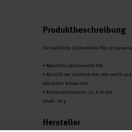
Produktbeschreibung
Die natürliche Zeichenkohle Pitt ist hervor
•
Natürliche Zeichenkohle Pitt
•
Abstrich der Zeichenkohle sehr weich und 
bläulichen Schwarzton
•
Kohlendurchmesser ca. 9-15 mm
Inhalt: 28 g
Hersteller