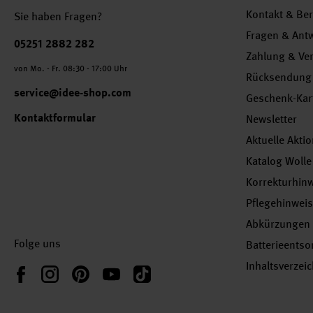
Kontakt & Be
Sie haben Fragen?
Fragen & Ant
Telefonnummer
05251 2882 282
Zahlung & Ve
von Mo. - Fr. 08:30 - 17:00 Uhr
Rücksendung
service@idee-shop.com
Geschenk-Kar
Kontaktformular
Newsletter
Aktuelle Akti
Katalog Wolle
Korrekturhin
Pflegehinwei
Abkürzungen
Folge uns
Batterieents
Inhaltsverzei
Instagram
Pinterest
YouTube
TikTok
Facebook