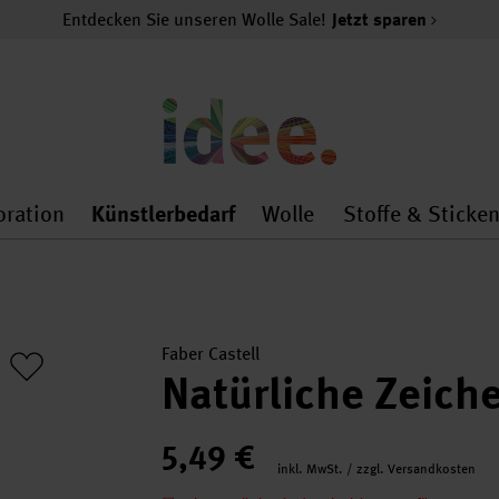
Entdecken Sie unseren Wolle Sale!
Jetzt sparen
oration
Künstlerbedarf
Wolle
Stoffe & Sticke
nMenu
al.openMenu
 general.openMenu
Dekoration general.openMenu
Künstlerbedarf general.
Wolle general.o
Faber Castell
Natürliche Zeich
5,49 €
inkl. MwSt. / zzgl. Versandkosten