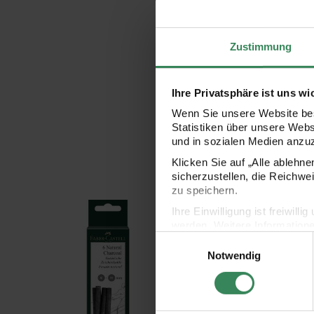
Zustimmung
Ihre Privatsphäre ist uns wi
Wenn Sie unsere Website bes
Statistiken über unsere Web
und in sozialen Medien anzu
Klicken Sie auf „Alle ablehn
sicherzustellen, die Reichwe
zu speichern.
Natürliche Zeichenkohle 6-11mm 28g
Natürliche Zeichenkohl
Ihre Einwilligung ist freiwil
werden. Weitere Information
Einwilligungsauswahl
Datenschutzerklärung.
Notwendig
Impressum
Datenschutz