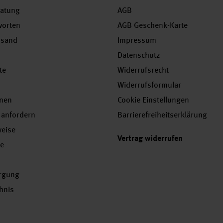
ratung
AGB
worten
AGB Geschenk-Karte
rsand
Impressum
Datenschutz
te
Widerrufsrecht
Widerrufsformular
onen
Cookie Einstellungen
 anfordern
Barrierefreiheitserklärung
weise
Vertrag widerrufen
se
orgung
chnis