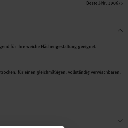
Bestell-Nr.
390675
ragend für Ihre weiche Flächengestaltung geeignet.
trocken, für einen gleichmäßigen, vollständig verwischbaren,