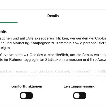
Details
chtig
uchen und auf „Alle akzeptieren“ klicken, verwenden wir Cookie
site und Marketing-Kampagnen zu sammeln sowie personalisierte
zeigen.
Kaufempfehlung
en“, verwenden wir Cookies ausschließlich, um die Benutzerfreun
ite im Rahmen aggregierter Statistiken zu messen und Ihre Aus
e Pitt 5-8mm 28g
Natürliche Zeichenkohle Pitt 3-6mm 28g
Pigmente Tri
lig und kann jederzeit über den Link „Cookie-Einstellungen“ im Fuß
en zu den verwendeten Technologien und den Empfängern der Dat
Komfortfunktionen
Leistungsmessung
Vertrag widerrufen