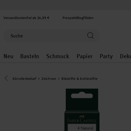
Versandkostenfrei ab 34,99 €
Prospekt
Blog
Filialen
Neu
Basteln
Schmuck
Papier
Party
Dek
Neu general.openMenu
Basteln general.openMenu
Schmuck general.ope
Papier gener
Party
Eine Kategorie zurück navigieren
Künstlerbedarf
Zeichnen
Bleistifte & Kohlestifte