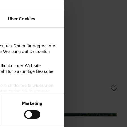
Über Cookies
s, um Daten für aggregierte
 Werbung auf Drittseiten
dlichkeit der Website
wahl für zukünftige Besuche
o flüssige Kohle Set
Castell 9000 Bleistift
bereich der Seite widerrufen
en finden Sie in unserer
Marketing