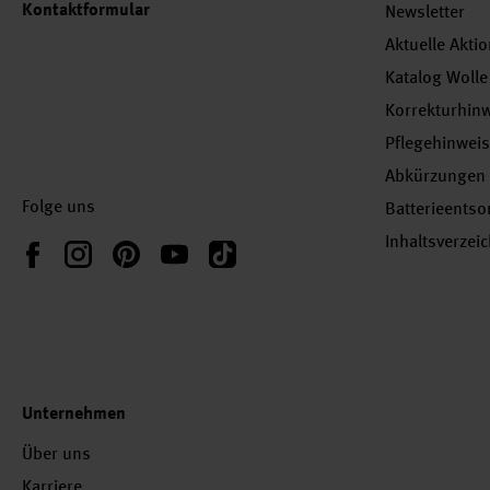
Kontaktformular
Newsletter
Aktuelle Akti
Katalog Wolle
Korrekturhin
Pflegehinwei
Abkürzungen
Folge uns
Batterieents
Inhaltsverzei
Instagram
Pinterest
YouTube
TikTok
Facebook
Unternehmen
Über uns
Karriere