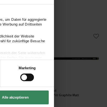
s, um Daten für aggregierte
 Werbung auf Drittseiten
o flüssige Kohle Set
Bleistift Pitt Graphite Matt
dlichkeit der Website
wahl für zukünftige Besuche
bereich der Seite widerrufen
en finden Sie in unserer
Marketing
Hersteller:
Faber Castell
flüssige Kohle Set
Bleistift Pitt Graphite Matt
Alle akzeptieren