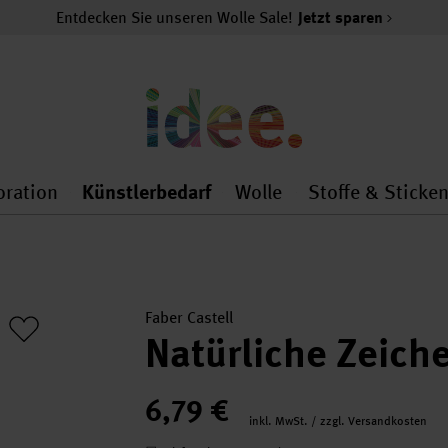
Entdecken Sie unseren Wolle Sale!
Jetzt sparen
oration
Künstlerbedarf
Wolle
Stoffe & Sticke
nMenu
al.openMenu
 general.openMenu
Dekoration general.openMenu
Künstlerbedarf general.
Wolle general.o
Faber Castell
Natürliche Zeic
6,79 €
inkl. MwSt. / zzgl. Versandkosten