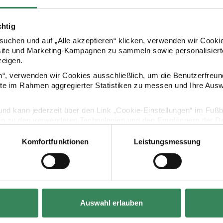
chtig
Kaufempfehlung
uchen und auf „Alle akzeptieren“ klicken, verwenden wir Cookie
site und Marketing-Kampagnen zu sammeln sowie personalisierte
zeigen.
e Pitt 3-6mm 28g
Natürliche Zeichenkohle Pitt 9-15mm 28g
Pigmente Tri
en“, verwenden wir Cookies ausschließlich, um die Benutzerfreun
ite im Rahmen aggregierter Statistiken zu messen und Ihre Aus
lig und kann jederzeit über den Link „Cookie-Einstellungen“ im Fuß
en zu den verwendeten Technologien und den Empfängern der Dat
Komfortfunktionen
Leistungsmessung
Vertrag widerrufen
Hersteller:
Hersteller:
Faber Castell
Schmincke
Pitt 3-6mm 28g
Natürliche Zeichenkohle Pitt 9-15mm 28g
Pigmente Trio 
Auswahl erlauben
3x5ml Farben