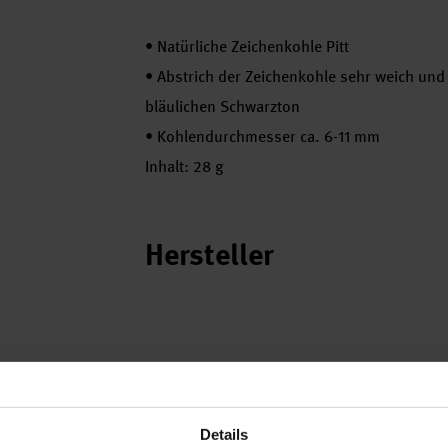
•
Natürliche Zeichenkohle Pitt
•
Abstrich der Zeichenkohle sehr weich und 
bläulichen Schwarzton
•
Kohlendurchmesser ca. 6-11 mm
Inhalt: 28 g
Hersteller
Details