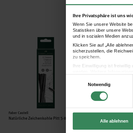
Ihre Privatsphäre ist uns wi
Wenn Sie unsere Website bes
Statistiken über unsere Web
und in sozialen Medien anzu
Natürliche Zeichenkohle Pitt 5-8mm 28g
Natürliche Zeichenkohl
Klicken Sie auf „Alle ablehn
sicherzustellen, die Reichwe
zu speichern.
Ihre Einwilligung ist freiwil
werden. Weitere Information
Einwilligungsauswahl
Datenschutzerklärung.
Notwendig
Impressum
Datenschutz
Hersteller:
Hersteller:
Faber Castell
Faber Castell
Natürliche Zeichenkohle Pitt 5-8mm 28g
Natürliche Zeichenkohle 
Alle ablehnen