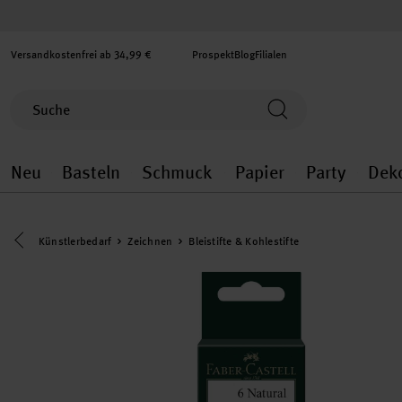
Versandkostenfrei ab 34,99 €
Prospekt
Blog
Filialen
Neu
Basteln
Schmuck
Papier
Party
Dek
Neu general.openMenu
Basteln general.openMenu
Schmuck general.ope
Papier gener
Party
Eine Kategorie zurück navigieren
Künstlerbedarf
Zeichnen
Bleistifte & Kohlestifte