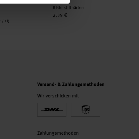
8 Bleistifthärten
2,39 €
 / 1 l)
Versand- & Zahlungsmethoden
Wir verschicken mit
Zahlungsmethoden