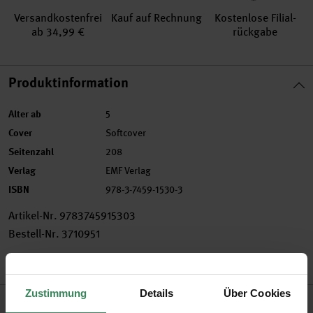
Versand­kosten­frei
Kauf auf Rechnung
Kosten­lose Filial­
ab 34,99 €
rückgabe
Produktinformation
Alter ab
5
Cover
Softcover
Seitenzahl
208
Verlag
EMF Verlag
ISBN
978-3-7459-1530-3
Artikel-Nr.
9783745915303
Bestell-Nr.
3710951
Zustimmung
Details
Über Cookies
Produktbeschreibung