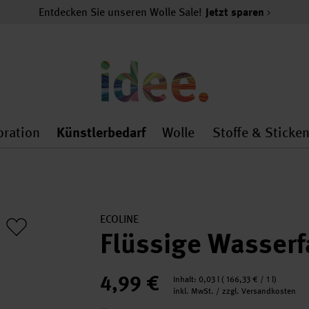
Entdecken Sie unseren Wolle Sale!
Jetzt sparen
oration
Künstlerbedarf
Wolle
Stoffe & Sticke
nMenu
al.openMenu
 general.openMenu
Dekoration general.openMenu
Künstlerbedarf general.
Wolle general.o
ECOLINE
Flüssige Wasserf
4,99 €
Inhalt:
0,03 l
(
166,33 €
/ 1 l)
inkl. MwSt. / zzgl. Versandkosten