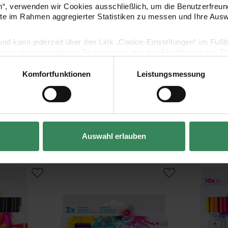
en“, verwenden wir Cookies ausschließlich, um die Benutzerfreun
ite im Rahmen aggregierter Statistiken zu messen und Ihre Aus
lig und kann jederzeit über den Link „Cookie-Einstellungen“ im Fuß
en zu den verwendeten Technologien und den Empfängern der Dat
Komfortfunktionen
Leistungsmessung
Vertrag widerrufen
Kaufempfehlung
Auswahl erlauben
Galaxie
Ecoline Duotip Set Primärfarben
Ecoline Brus