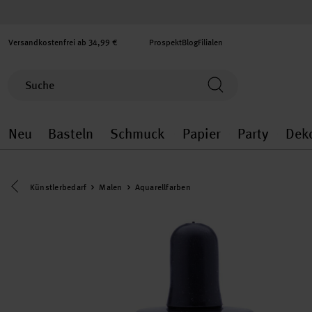
Versandkostenfrei ab 34,99 €
Prospekt
Blog
Filialen
Neu
Basteln
Schmuck
Papier
Party
Dek
Neu general.openMenu
Basteln general.openMenu
Schmuck general.ope
Papier gener
Party
Eine Kategorie zurück navigieren
Künstlerbedarf
Malen
Aquarellfarben