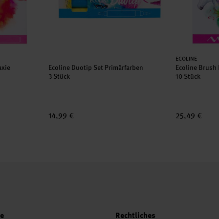
Hersteller:
ECOLINE
axie
Ecoline Duotip Set Primärfarben
Ecoline Brush 
3 Stück
10 Stück
14,99 €
25,49 €
ce
Rechtliches