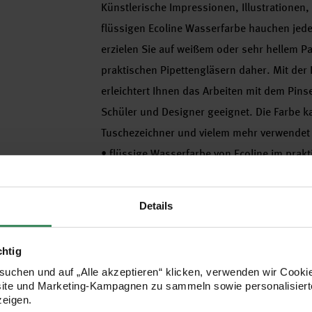
Künstlerische Impressionen, Illustrationen,
flüssigen Ecoline Wasserfarbe hauchen jed
erzielen Sie auf weißem oder sehr hellem P
praktischen Pipettengläsern daher. Mit der 
erleichtert Ihnen das Arbeiten mit dem Pinse
Schüler und Designer geeignet. Die Farbe k
Tuschezeichner und vielem mehr verwendet
•
flüssige Wasserfarbe von Ecoline im prakt
•
Inhalt: 30ml
•
verschiedene Farben zur Auswahl
Details
•
haftet sehr gut auf Aquarell- und Zeichen
•
trocknet nicht wasserfest, sodass die Arbe
chtig
getrocknete Farbe erneut befeuchtet
uchen und auf „Alle akzeptieren“ klicken, verwenden wir Cookie
site und Marketing-Kampagnen zu sammeln sowie personalisierte
zeigen.
Hersteller