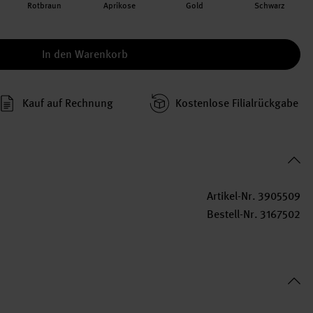
Rotbraun
Aprikose
Gold
Schwarz
In den Warenkorb
Kauf auf Rechnung
Kosten­lose Filial­rückgabe
Artikel-Nr.
3905509
Bestell-Nr.
3167502