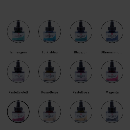
Tannengrün
Türkisblau
Blaugrün
Ultramarin dunkel
Pastellviolett
Rosa-Beige
Pastellrosa
Magenta