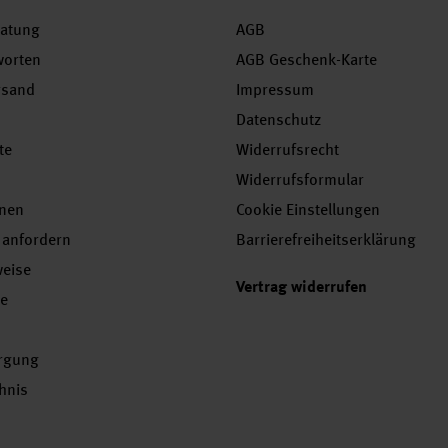
ratung
AGB
worten
AGB Geschenk-Karte
rsand
Impressum
Datenschutz
te
Widerrufsrecht
Widerrufsformular
onen
Cookie Einstellungen
 anfordern
Barrierefreiheitserklärung
weise
Vertrag widerrufen
se
orgung
chnis