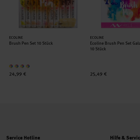
Hersteller:
Hersteller:
ECOLINE
ECOLINE
Brush Pen Set 10 Stück
Ecoline Brush Pen Set Gal
10 Stück
24,99 €
25,49 €
Service Hotline
Hilfe & Servi