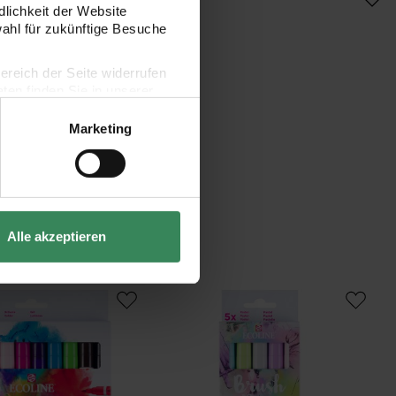
dlichkeit der Website
wahl für zukünftige Besuche
bereich der Seite widerrufen
en finden Sie in unserer
Marketing
Alle akzeptieren
h Pen Set Helltöne
Ecoline Brush Pen Set Pastellfarben