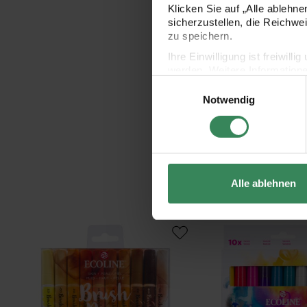
Klicken Sie auf „Alle ablehn
sicherzustellen, die Reichwe
zu speichern.
Ihre Einwilligung ist freiwil
werden. Weitere Information
Einwilligungsauswahl
Datenschutzerklärung.
Notwendig
Impressum
Datenschutz
Alle ablehnen
Brush Pen Set 10 Stück
Ecoline Brush Pen Set 