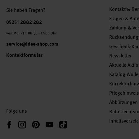
Kontakt & Be
Sie haben Fragen?
Fragen & Ant
Telefonnummer
05251 2882 282
Zahlung & Ve
von Mo. - Fr. 08:30 - 17:00 Uhr
Rücksendung
service@idee-shop.com
Geschenk-Kar
Kontaktformular
Newsletter
Aktuelle Akti
Katalog Wolle
Korrekturhin
Pflegehinwei
Abkürzungen
Folge uns
Batterieents
Inhaltsverzei
Instagram
Pinterest
YouTube
TikTok
Facebook