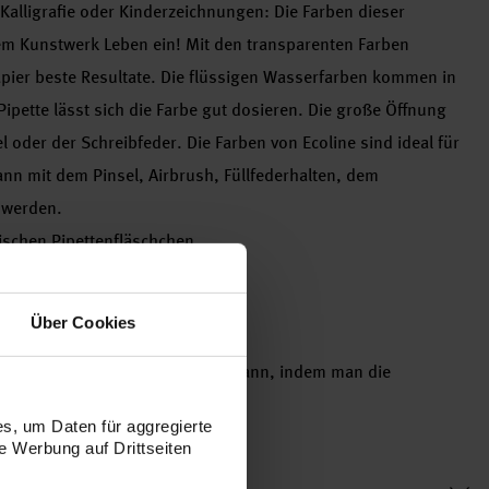
 Kalligrafie oder Kinderzeichnungen: Die Farben dieser
em Kunstwerk Leben ein! Mit den transparenten Farben
apier beste Resultate. Die flüssigen Wasserfarben kommen in
Pipette lässt sich die Farbe gut dosieren. Die große Öffnung
l oder der Schreibfeder. Die Farben von Ecoline sind ideal für
ann mit dem Pinsel, Airbrush, Füllfederhalten, dem
 werden.
ischen Pipettenfläschchen
Über Cookies
papier und auf Karton
it jederzeit fortgesetzt werden kann, indem man die
s, um Daten für aggregierte
 Werbung auf Drittseiten