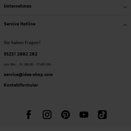
Unternehmen
Service Hotline
Sie haben Fragen?
Telefonnummer
05251 2882 282
von Mo. - Fr. 08:30 - 17:00 Uhr
service@idee-shop.com
Kontaktformular
Facebook
Instagram
Pinterest
YouTube
TikTok