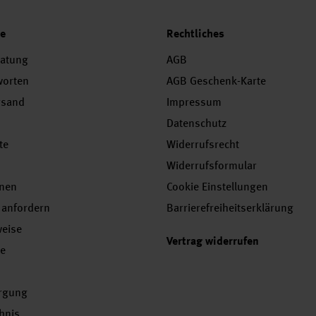
ce
Rechtliches
ratung
AGB
worten
AGB Geschenk-Karte
rsand
Impressum
Datenschutz
te
Widerrufsrecht
Widerrufsformular
onen
Cookie Einstellungen
 anfordern
Barrierefreiheitserklärung
weise
Vertrag widerrufen
se
orgung
chnis