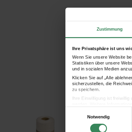
Zustimmung
Ihre Privatsphäre ist uns wi
Wenn Sie unsere Website bes
Statistiken über unsere Web
und in sozialen Medien anzu
Klicken Sie auf „Alle ablehn
sicherzustellen, die Reichwe
zu speichern.
Ihre Einwilligung ist freiwil
werden. Weitere Information
Baumwollkordel für Makramee 1mm 220m 80g
Baumwollkordel für 
Einwilligungsauswahl
Datenschutzerklärung.
Notwendig
Impressum
Datenschutz