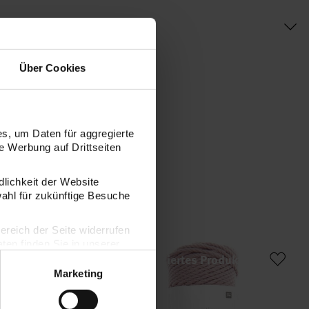
Über Cookies
s, um Daten für aggregierte
 Werbung auf Drittseiten
dlichkeit der Website
wahl für zukünftige Besuche
bereich der Seite widerrufen
en finden Sie in unserer
del für Makramee 8mm 20m 250g
Creative Cotton Cord skinny Makramee-
Cr
Marketing