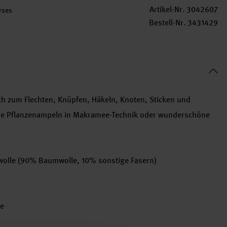
Artikel-Nr.
3042607
rses
Bestell-Nr.
3431429
h zum Flechten, Knüpfen, Häkeln, Knoten, Sticken und
eise Pflanzenampeln in Makramee-Technik oder wunderschöne
wolle (90% Baumwolle, 10% sonstige Fasern)
he